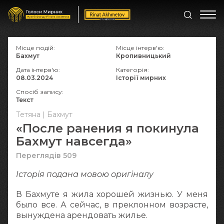
Місце подій:
Місце інтерв'ю:
Бахмут
Кропивницький
Дата інтерв'ю:
Категорія:
08.03.2024
Історії мирних
Спосіб запису:
Текст
Тетяна | Бахмут
«После ранения я покинула
Бахмут навсегда»
Переглядів 509
Історія подана мовою оригіналy
В Бахмуте я жила хорошей жизнью. У меня
было все. А сейчас, в преклонном возрасте,
вынуждена арендовать жилье.