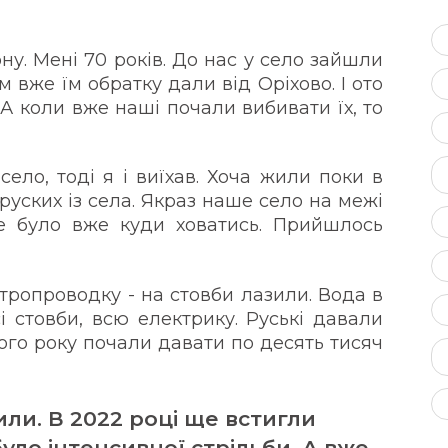
ну. Мені 70 років. До нас у село зайшли
ім вже їм обратку дали від Оріхово. І ото
 А коли вже наші почали вибивати їх, то
ело, тоді я і виїхав. Хоча жили поки в
руских із села. Якраз наше село на межі
не було вже куди ховатись. Прийшлось
тропроводку - на стовби лазили. Вода в
і стовби, всю електрику. Руські давали
вого року почали давати по десять тисяч
.
или. В 2022 році ще встигли
було інтенсивної стрільби. А вже