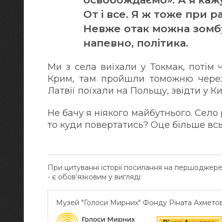
От і все. Я ж тоже при р
Невже отак можна зомбу
напевно, політика.
Ми з села виїхали у Токмак, потім 
Крим, там пройшли томожню через 
Латвії поїхали на Польщу, звідти у Ки
Не бачу я ніякого майбутнього. Село 
то куди повертатись? Оце більше всь
При цитуванні історії посилання на першоджер
- є обов‘язковим у вигляді:
Музей "Голоси Мирних" Фонду Ріната Ахмето