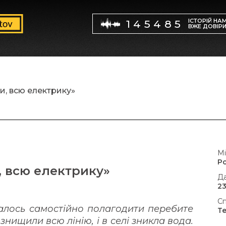
ІСТОРІЙ НА
145485
ВЖЕ ДОВІР
и, всю електрику»
Мі
Р
, всю електрику»
Да
23
Сп
алось самостійно полагодити перебите
Т
знищили всю лінію, і в селі зникла вода.