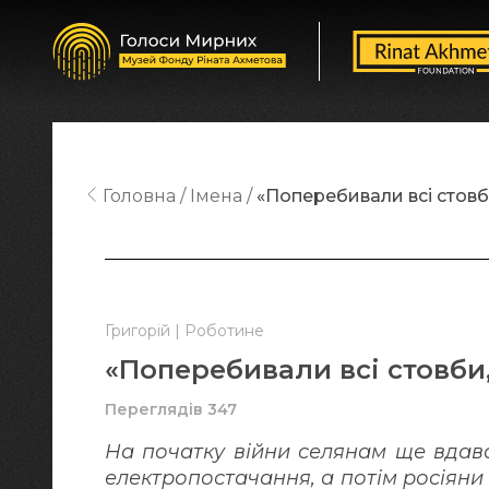
Головна
Імена
«Поперебивали всі стовб
Григорій | Роботине
«Поперебивали всі стовби
Переглядів 347
На початку війни селянам ще вдав
електропостачання, а потім росіяни 