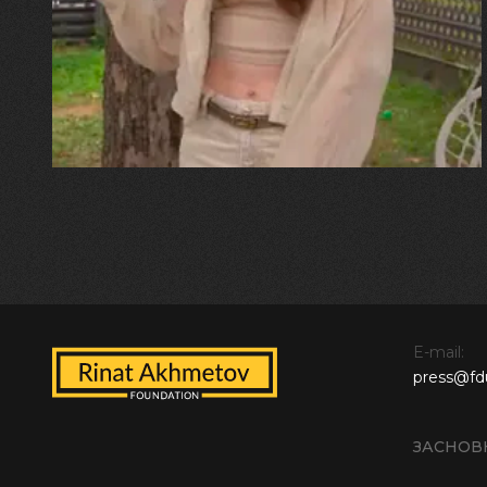
"Хвиля була, як від моря,
прозора і велика… Я ледве
встигла схопити племінницю"
E-mail:
press@fd
ЗАСНОВ