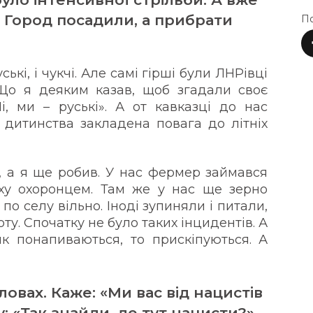
. Город посадили, а прибрати
По
ські, і чукчі. Але самі гірші були ЛНРівці
Що я деяким казав, щоб згадали своє
Ні, ми – руські». А от кавказці до нас
 дитинства закладена повага до літніх
і, а я ще робив. У нас фермер займався
ху охоронцем. Там же у нас ще зерно
по селу вільно. Іноді зупиняли і питали,
оту. Спочатку не було таких інцидентів. А
к понапиваються, то прискіпуються. А
ловах. Каже: «Ми вас від нацистів
: «Так знайди, де тут нацисти?»