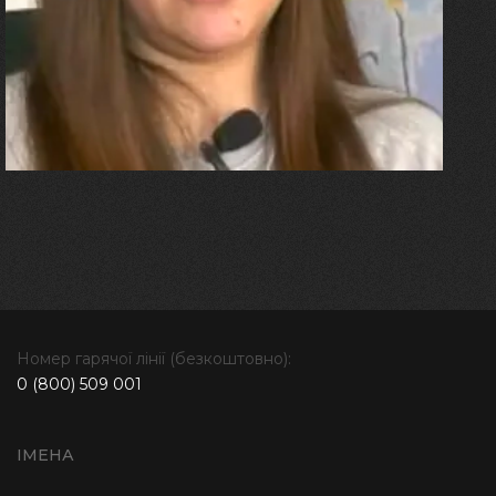
"Я перенесла 11 операцій, та
плакала від фантомного
болю. Але маленька донька
бере за руку і змушує йти
далі"
Номер гарячої лінії (безкоштовно):
0 (800) 509 001
ІМЕНА