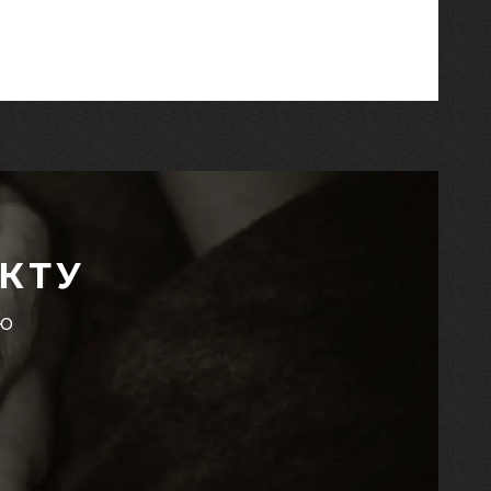
КТУ
єю