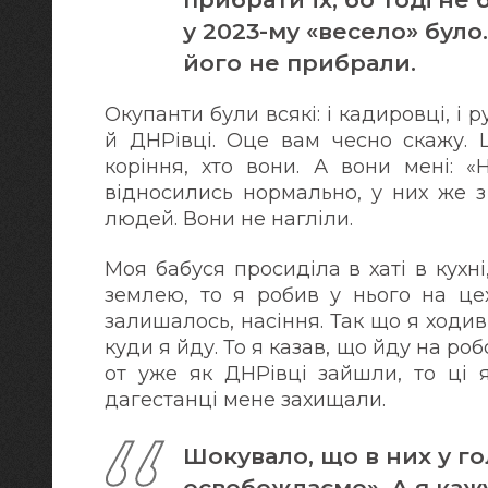
у 2023-му «весело» було
його не прибрали.
Окупанти були всякі: і кадировці, і ру
й ДНРівці. Оце вам чесно скажу. 
коріння, хто вони. А вони мені: «
відносились нормально, у них же з
людей. Вони не нагліли.
Моя бабуся просиділа в хаті в кухн
землею, то я робив у нього на це
залишалось, насіння. Так що я ходив 
куди я йду. То я казав, що йду на роб
от уже як ДНРівці зайшли, то ці я
дагестанці мене захищали.
Шокувало, що в них у го
освобождаємо». А я кажу