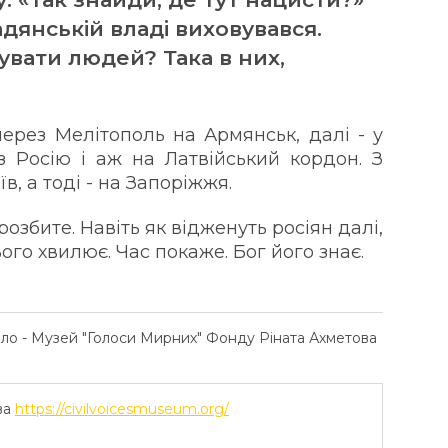
адянській владі виховувався.
вати людей? Така в них,
через Мелітополь на Армянськ, далі - у
Росію і аж на Латвійський кордон. З
їв, а тоді - на Запоріжжя.
розбите. Навіть як відженуть росіян далі,
ого хвилює. Час покаже. Бог його знає.
ело - Музей "Голоси Мирних" Фонду Ріната Ахметова
ва
https://civilvoicesmuseum.org/