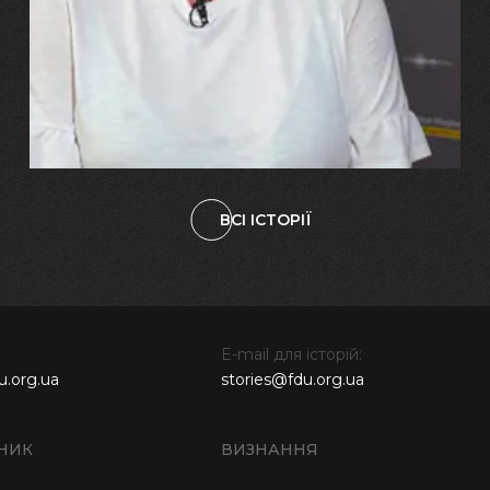
"Попри всі втрати, ми не
зламалися: тепер я бачу
свого вбитого чоловіка у
наших дітях"
ВСІ ІСТОРІЇ
E-mail для історій:
u.org.ua
stories@fdu.org.ua
НИК
ВИЗНАННЯ