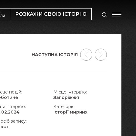
М
РОЗКАЖИ СВОЮ ІСТОРІЮ
ИЛИ
НАСТУПНА ІСТОРІЯ
сце подій:
Місце інтерв'ю:
оботине
Запоріжжя
та інтерв'ю:
Категорія:
.02.2024
Історії мирних
осіб запису:
екст