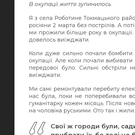
В окупації життя зупинилось
Я з села Роботине Токмацького райо
росіяни 2 марта без пострілів. А пот
ми прожили більше року в окупації.
довелось виїжджати.
Коли дуже сильно почали бомбити с
окупації. Але коли почали вибивати 
передової було. Сильні обстріли 
виїжджати.
Ми самі ремонтували перебиту елек
нас була, поки не поперебивали вс
гуманітарку кожен місяць. Після но
на чоловіка руськими. Ото так і жили
Свої ж городи були, сад
прибрати їх, бо тоді не 