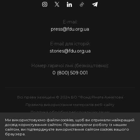
E-mail:
press@fdu.org.ua
E-mail для історій:
stories@fdu.org.ua
Номер гарячої лінії (безкоштовно):
0 (800) 509 001
Всі права захищені © 2024 БО "Фонд Ріната Ахметова
Правила використання матеріалів веб-сайту
Політика обробки персональних даних
Інтелектуальна власність
Ми використовуємо файли cookies, щоб ви отримали найкращий
досвід користування сайтом. Продовжуючи роботу із нашим
сайтом, ви підтверджуєте використання сайтом cookies вашого
браузера.