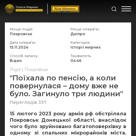
Місце подій:
Місце інтерв'ю:
Покровськ
Дніпро
Дата інтерв'ю:
Категорія:
15.11.2024
Історії мирних
Спосіб запису:
Тривалість:
Відео
04:46
Лідія | Покровськ
"Поїхала по пенсію, а коли
повернулася – дому вже не
було. Загинуло три людини"
Переглядів 337
15 лютого 2023 року армія рф обстріляла
Покровськ Донецької області, внаслідок
чого було зруйновано багатоповерхівку в
одному зі спальних мікрорайонів міста.