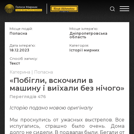
Місце подій:
Місце інтерв'ю:
Попасна
Дніпропетровська
область
Дата інтерв'ю:
Категорія:
18.12.2023
Історії мирних
Спосіб запису:
Текст
Катерина | Попасна
«Побігли, вскочили в
машину і виїхали без нічого»
Переглядів 476
Історію подано мовою оригіналу
Мы проснулись от ужасных выстрелов. Все
испугались, страшно было очень. Дома
долго не сидели. В подвалах были. Бегали от