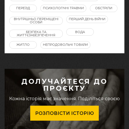
ПЕРЕЇЗД
ПСИХОЛОГІЧНІ ТРАВМИ
ОБСТРІЛИ
ВНУТРІШНЬО ПЕРЕМІЩЕНІ
ПЕРШИЙ ДЕНЬ ВІЙНИ
ОСОБИ
БЕЗПЕКА ТА
ВОДА
ЖИТТЄЗАБЕЗПЕЧЕННЯ
ЖИТЛО
НЕПРОДОВОЛЬЧІ ТОВАРИ
ДОЛУЧАЙТЕСЯ ДО
ПРОЄКТУ
Кожна історія має значення. Поділіться своєю
РОЗПОВІСТИ ІСТОРІЮ