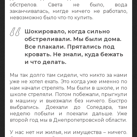
обстрелов. Света не было, вода
заканчивалась, нигде ничего не работало,
невозможно было что-то купить.
Шокировало, когда сильно
обстреливали. Мы были дома.
Все плакали. Прятались под
кровать. Не знали, куда бежать
и что делать.
Мы так долго там сидели, что никто за нами
уже не хотел ехать. Это когда уже именно по
нам начали стрелять. Мы были в школе, и по
школе стреляли. Потом побежали, прыгнули
в машину и выезжали без ничего. Быстро
выбрались. Доехали до Соледара, там
неделю побыли и поехали дальше. Уже
второй год мы в Днепропетровской области.
У нас нет ни жилья, ни имущества – ничего.