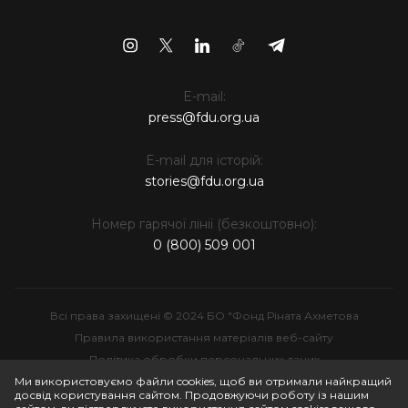
E-mail:
press@fdu.org.ua
E-mail для історій:
stories@fdu.org.ua
Номер гарячої лінії (безкоштовно):
0 (800) 509 001
Всі права захищені © 2024 БО "Фонд Ріната Ахметова
Правила використання матеріалів веб-сайту
Політика обробки персональних даних
Інтелектуальна власність
Ми використовуємо файли cookies, щоб ви отримали найкращий
досвід користування сайтом. Продовжуючи роботу із нашим