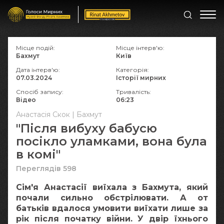
Місце подій:
Місце інтерв'ю:
Бахмут
Київ
Дата інтерв'ю:
Категорія:
07.03.2024
Історії мирних
Спосіб запису:
Тривалість:
Відео
06:23
Анастасія Скок | Бахмут
"Після вибуху бабусю
посікло уламками, вона була
в комі"
Переглядів 598
Сім'я Анастасії виїхала з Бахмута, який
почали сильно обстрілювати. А от
батьків вдалося умовити виїхати лише за
рік після початку війни. У двір їхнього