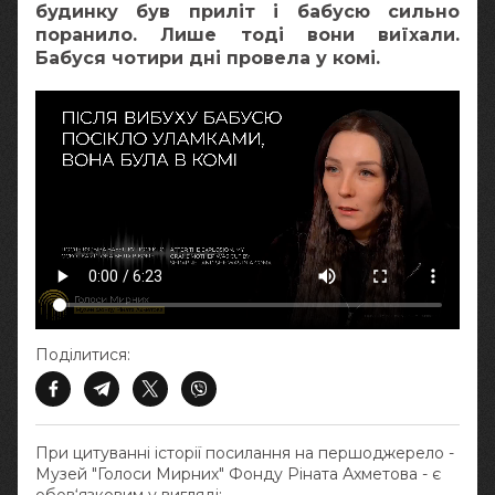
будинку був приліт і бабусю сильно
поранило. Лише тоді вони виїхали.
Бабуся чотири дні провела у комі.
Поділитися:
При цитуванні історії посилання на першоджерело -
Музей "Голоси Мирних" Фонду Ріната Ахметова - є