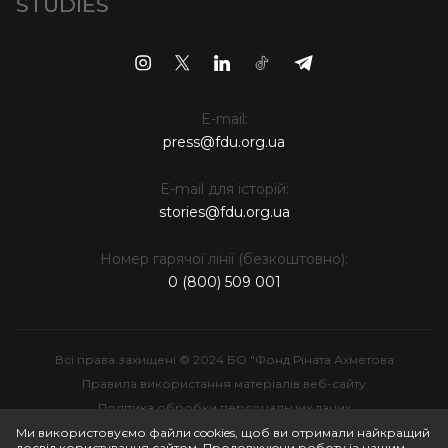
STUDIES
E-mail:
press@fdu.org.ua
E-mail для історій:
stories@fdu.org.ua
Номер гарячої лінії (безкоштовно):
0 (800) 509 001
Всі права захищені © 2024 БО "Фонд Ріната Ахметова
Правила використання матеріалів веб-сайту
Політика обробки персональних даних
Інтелектуальна власність
Ми використовуємо файли cookies, щоб ви отримали найкращий
досвід користування сайтом. Продовжуючи роботу із нашим