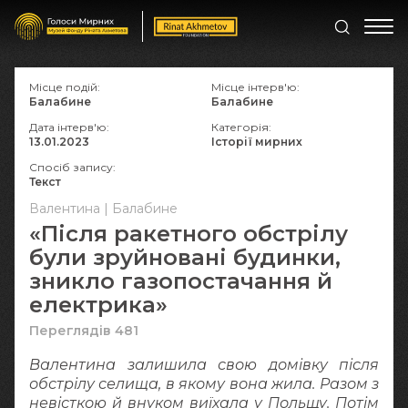
Місце подій:
Місце інтерв'ю:
Балабине
Балабине
Дата інтерв'ю:
Категорія:
13.01.2023
Історії мирних
Спосіб запису:
Текст
Валентина | Балабине
«Після ракетного обстрілу
були зруйновані будинки,
зникло газопостачання й
електрика»
Переглядів 481
Валентина залишила свою домівку після
обстрілу селища, в якому вона жила. Разом з
невісткою й внуком виїхала у Польщу. Потім