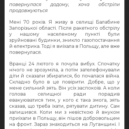
повернулася додому, хоча обстріли
продовжуються
Мені 70 років. Я живу в селищі Балабине
Запорізької області. Після ракетного обстрілу
у нашому населеному пункті були
зруйновані будинки, зникло газопостачання
й електрика. Тоді я виїхала в Польщу, але вже
повернулася.
Вранці 24 лютого я почула вибух. Спочатку
нічого не зрозуміла, а потім зателефонували
діти й сказали збиратися, бо почалася війна.
Складно було в це повірити. Добре, що у
мене сильний зять. Він усіх заспокоїв. А коли
голова селищної ради порадив
евакуюватися тим, у кого є така змога, зять
сказав, що треба їхати, рятувати дитину. Сам
залишився. Коли ми з невісткою й внуком
приїхали в Польщу, він пішов добровольцем
на фронт. Зараз знаходиться на Луганщині. І