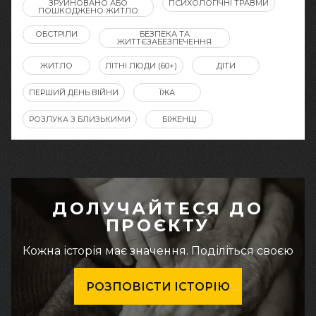
ЗРУЙНОВАНО АБО
ПСИХОЛОГІЧНІ ТРАВМИ
ПОШКОДЖЕНО ЖИТЛО
ОБСТРІЛИ
БЕЗПЕКА ТА
ЖИТТЄЗАБЕЗПЕЧЕННЯ
ЖИТЛО
ЛІТНІ ЛЮДИ (60+)
ДІТИ
ПЕРШИЙ ДЕНЬ ВІЙНИ
ЇЖА
РОЗЛУКА З БЛИЗЬКИМИ
БІЖЕНЦІ
ДОЛУЧАЙТЕСЯ ДО
ПРОЄКТУ
Кожна історія має значення. Поділіться своєю
РОЗПОВІСТИ ІСТОРІЮ