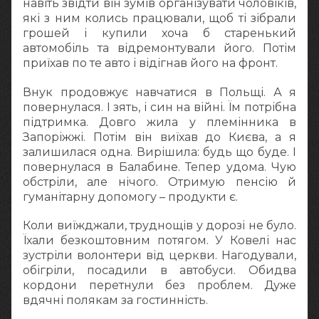
навіть звідти він зумів організувати чоловіків,
які з ним колись працювали, щоб ті зібрали
грошей і купили хоча б старенький
автомобіль та відремонтували його. Потім
приїхав по те авто і відігнав його на фронт.
Внук продовжує навчатися в Польщі. А я
повернулася. І зять, і син на війні. Їм потрібна
підтримка. Довго жила у племінника в
Запоріжжі. Потім він виїхав до Києва, а я
залишилася одна. Вирішила: будь що буде. І
повернулася в Балабине. Тепер удома. Чую
обстріли, але нічого. Отримую пенсію й
гуманітарну допомогу – продукти є.
Коли виїжджали, труднощів у дорозі не було.
Їхали безкоштовним потягом. У Ковелі нас
зустріли волонтери від церкви. Нагодували,
обігріли, посадили в автобуси. Обидва
кордони перетнули без проблем. Дуже
вдячні полякам за гостинність.