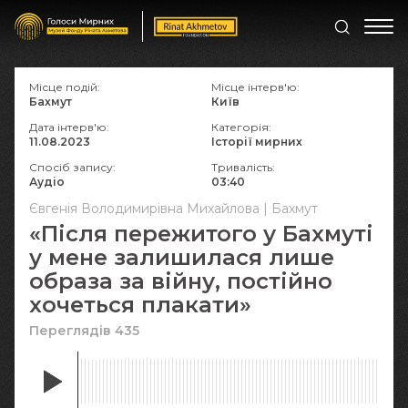
Місце подій:
Місце інтерв'ю:
Бахмут
Київ
Дата інтерв'ю:
Категорія:
11.08.2023
Історії мирних
Спосіб запису:
Тривалість:
Аудіо
03:40
Євгенія Володимирівна Михайлова | Бахмут
«Після пережитого у Бахмуті
у мене залишилася лише
образа за війну, постійно
хочеться плакати»
Переглядів 435