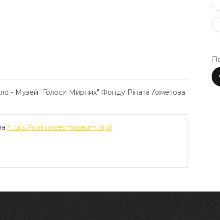
По
ело - Музей "Голоси Мирних" Фонду Ріната Ахметова
ва
https://civilvoicesmuseum.org/