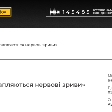
ІСТОРІЙ НА
145485
ВЖЕ ДОВІР
трапляються нервові зриви»
Мі
Б
рапляються нервові зриви»
Да
05
Сп
А