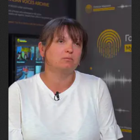
29.07.2026
Марина, Ваїд та Аміна Харченко
"Попри всі втрати, ми не
зламалися: тепер я бачу
свого вбитого чоловіка у
наших дітях"