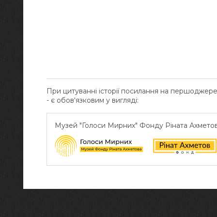
При цитуванні історії посилання на першоджер
- є обов‘язковим у вигляді:
Музей "Голоси Мирних" Фонду Ріната Ахмето