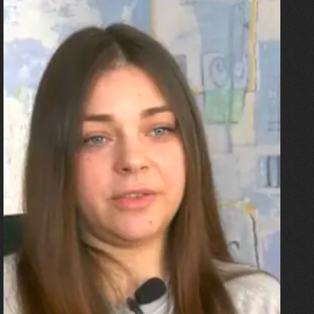
27.07.2026
Олександра Лініченко
"Я перенесла 11 операцій, та
плакала від фантомного
болю. Але маленька донька
бере за руку і змушує йти
далі"