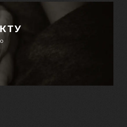
КТУ
єю