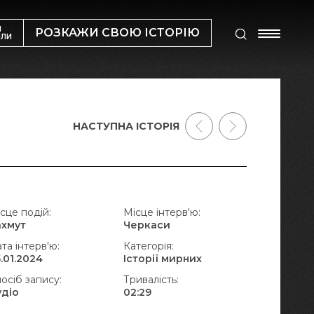
М
РОЗКАЖИ СВОЮ ІСТОРІЮ
ИЛИ
НАСТУПНА ІСТОРІЯ
сце подій:
Місце інтерв'ю:
ахмут
Черкаси
та інтерв'ю:
Категорія:
.01.2024
Історії мирних
осіб запису:
Тривалість:
удіо
02:29