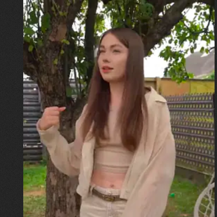
30.07.2026
Калина, Дарина та Віра Папроцькі
"Хвиля була, як від моря,
прозора і велика… Я ледве
встигла схопити племінницю"