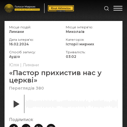
Місце подій:
Місце інтерв'ю:
Лимани
Миколаїв
Дата інтерв'ю:
Категорія:
16.02.2024
Історії мирних
Спосіб запису:
Тривалість:
Аудіо
03:02
Юлія | Лимани
«Пастор прихистив нас у
церкві»
Переглядів 380
Поділитися: