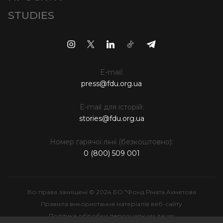
STUDIES
E-mail:
press@fdu.org.ua
E-mail для історій:
stories@fdu.org.ua
Номер гарячої лінії (безкоштовно):
0 (800) 509 001
Всі права захищені © 2024 БО "Фонд Ріната Ахметова
Правила використання матеріалів веб-сайту
Політика обробки персональних даних