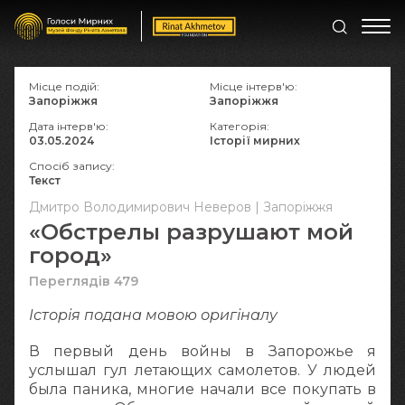
Місце подій:
Місце інтерв'ю:
Запоріжжя
Запоріжжя
Дата інтерв'ю:
Категорія:
03.05.2024
Історії мирних
Спосіб запису:
Текст
Дмитро Володимирович Неверов | Запоріжжя
«Обстрелы разрушают мой
город»
Переглядів 479
Історія подана мовою оригіналy
В первый день войны в Запорожье я
услышал гул летающих самолетов. У людей
была паника, многие начали все покупать в