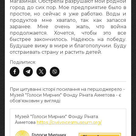
магазинах. Обстрелы разрушают мой родной
город до сих пор. Мое предприятие было в
простое, но сейчас я уже работаю. Воды и
продуктов мне хватало, так как запасся
заранее. Мне очень жаль, что война
продолжается. Хочется, чтобы это все
быстрее закончилось. Надеюсь на победу.
Будущее вижу в мире и благополучии. Буду
отстраивать страну и растить детей.
Поділитися:
При цитуванні історії посилання на першоджерело -
Музей "Голоси Мирних" Фонду Ріната Ахметова - є
обов‘язковим у вигляді:
Музей "Голоси Мирних" Фонду Ріната
Ахметова
https://civilvoicesmuseum.org/