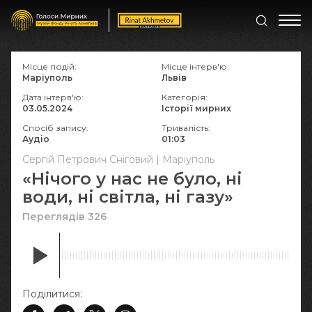
Місце подій:
Місце інтерв'ю:
Маріуполь
Львів
Дата інтерв'ю:
Категорія:
03.05.2024
Історії мирних
Спосіб запису:
Тривалість:
Аудіо
01:03
Сергій Петрович Сніговий | Маріуполь
«Нічого у нас не було, ні
води, ні світла, ні газу»
Переглядів 326
Поділитися: