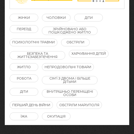
ЖІНКИ
ЧОЛОВІКИ
ДІТИ
ПЕРЕЇЗД
ЗРУЙНОВАНО АБО
ПОШКОДЖЕНО ЖИТЛО
ПСИХОЛОГІЧНІ ТРАВМИ
ОБСТРІЛИ
БЕЗПЕКА ТА
ХАРЧУВАННЯ ДІТЕЙ
ЖИТТЄЗАБЕЗПЕЧЕННЯ
ЖИТЛО
НЕПРОДОВОЛЬЧІ ТОВАРИ
РОБОТА
СІМ'Ї З ДВОМА І БІЛЬШЕ
ДІТЬМИ
ДІТИ
ВНУТРІШНЬО ПЕРЕМІЩЕНІ
ОСОБИ
ПЕРШИЙ ДЕНЬ ВІЙНИ
ОБСТРІЛИ МАРІУПОЛЯ
ЇЖА
ОКУПАЦІЯ