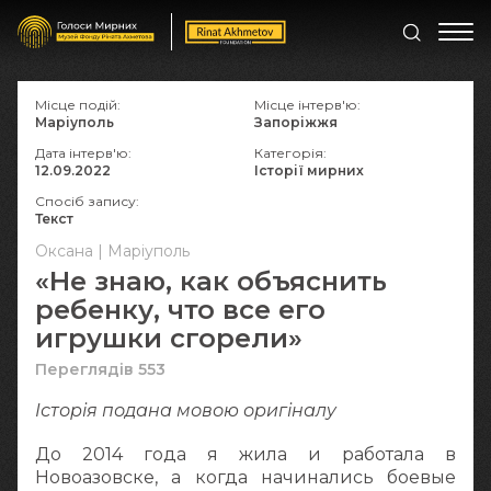
Місце подій:
Місце інтерв'ю:
Маріуполь
Запоріжжя
Дата інтерв'ю:
Категорія:
12.09.2022
Історії мирних
Спосіб запису:
Текст
Оксана | Маріуполь
«Не знаю, как объяснить
ребенку, что все его
игрушки сгорели»
Переглядів 553
Історія подана мовою оригіналy
До 2014 года я жила и работала в
Новоазовске, а когда начинались боевые