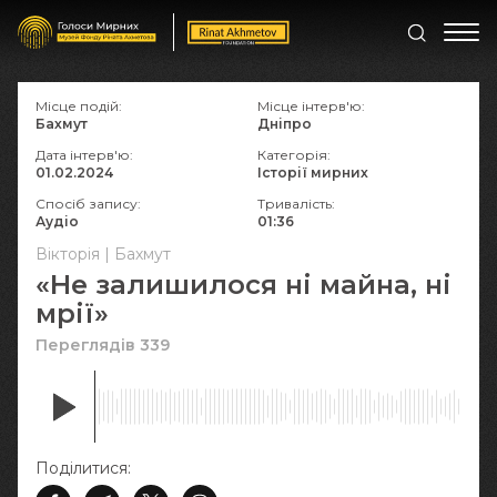
Місце подій:
Місце інтерв'ю:
Бахмут
Дніпро
Дата інтерв'ю:
Категорія:
01.02.2024
Історії мирних
Спосіб запису:
Тривалість:
Аудіо
01:36
Вікторія | Бахмут
«Не залишилося ні майна, ні
мрії»
Переглядів 339
Поділитися: