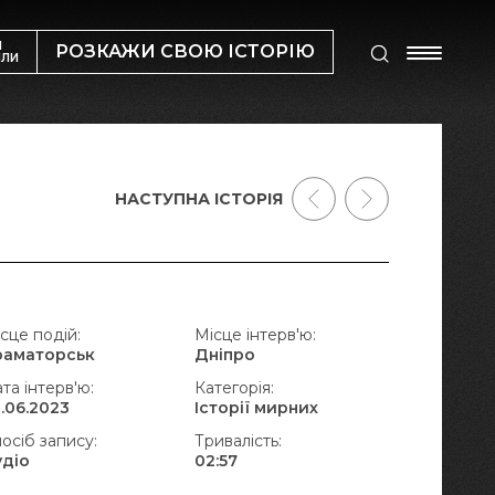
М
РОЗКАЖИ СВОЮ ІСТОРІЮ
ИЛИ
НАСТУПНА ІСТОРІЯ
сце подій:
Місце інтерв'ю:
раматорськ
Дніпро
та інтерв'ю:
Категорія:
.06.2023
Історії мирних
осіб запису:
Тривалість:
удіо
02:57