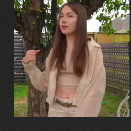
30.07.2026
Калина, Дарина та Віра Папроцькі
"Хвиля була, як від моря,
прозора і велика… Я ледве
встигла схопити племінницю"