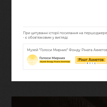
При цитуванні історії посилання на першоджер
- є обов‘язковим у вигляді:
Музей "Голоси Мирних" Фонду Ріната Ахмето