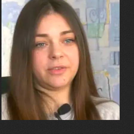
27.07.2026
Олександра Лініченко
"Я перенесла 11 операцій, та
плакала від фантомного
болю. Але маленька донька
бере за руку і змушує йти
далі"