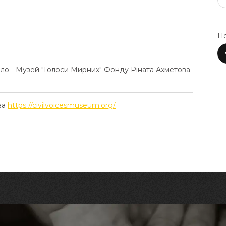
По
ело - Музей "Голоси Мирних" Фонду Ріната Ахметова
ва
https://civilvoicesmuseum.org/