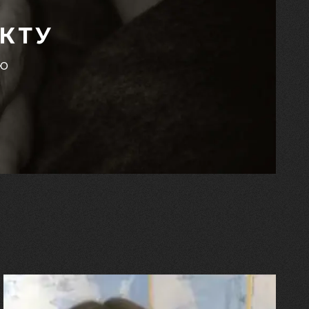
КТУ
єю