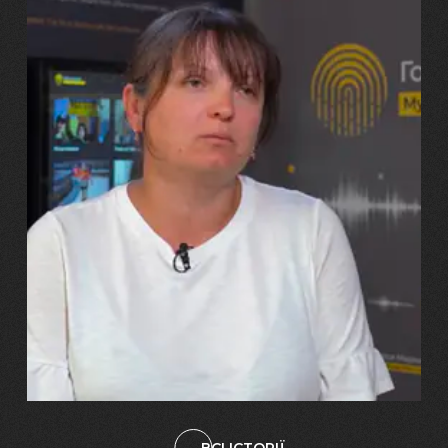
29.07.2026
Марина, Ваїд та Аміна Харченко
"Попри всі втрати, ми не
зламалися: тепер я бачу
свого вбитого чоловіка у
наших дітях"