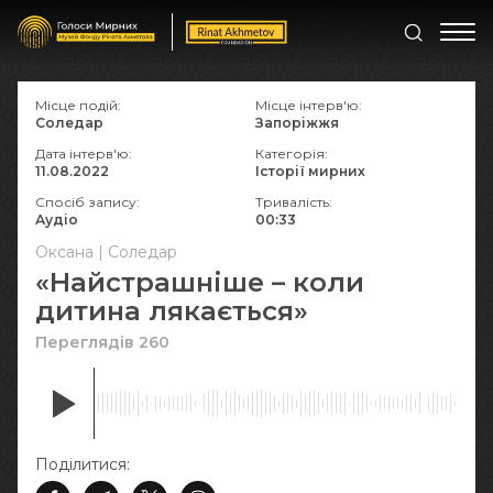
Місце подій:
Місце інтерв'ю:
Соледар
Запоріжжя
Дата інтерв'ю:
Категорія:
11.08.2022
Історії мирних
Спосіб запису:
Тривалість:
Аудіо
00:33
Оксана | Соледар
«Найстрашніше – коли
дитина лякається»
Переглядів 260
Поділитися: