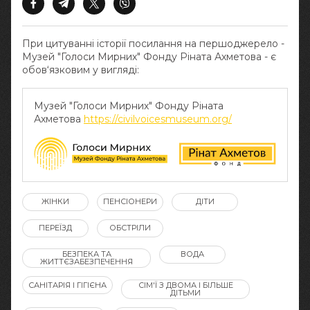
При цитуванні історії посилання на першоджерело -
Музей "Голоси Мирних" Фонду Ріната Ахметова - є
обов‘язковим у вигляді:
Музей "Голоси Мирних" Фонду Ріната
Ахметова
https://civilvoicesmuseum.org/
ЖІНКИ
ПЕНСІОНЕРИ
ДІТИ
ПЕРЕЇЗД
ОБСТРІЛИ
БЕЗПЕКА ТА
ВОДА
ЖИТТЄЗАБЕЗПЕЧЕННЯ
САНІТАРІЯ І ГІГІЄНА
СІМ'Ї З ДВОМА І БІЛЬШЕ
ДІТЬМИ