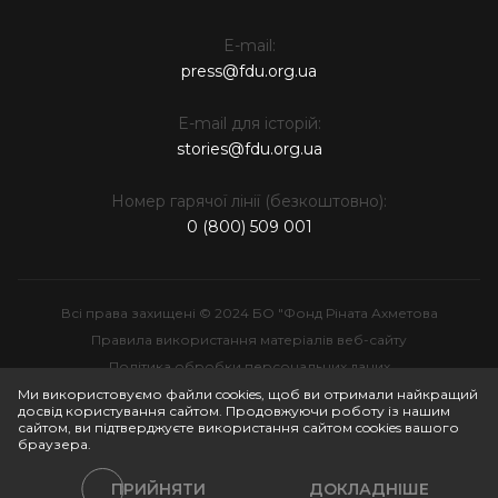
E-mail:
press@fdu.org.ua
E-mail для історій:
stories@fdu.org.ua
Номер гарячої лінії (безкоштовно):
0 (800) 509 001
Всі права захищені © 2024 БО "Фонд Ріната Ахметова
Правила використання матеріалів веб-сайту
Політика обробки персональних даних
Інтелектуальна власність
Ми використовуємо файли cookies, щоб ви отримали найкращий
досвід користування сайтом. Продовжуючи роботу із нашим
сайтом, ви підтверджуєте використання сайтом cookies вашого
браузера.
ПРИЙНЯТИ
ДОКЛАДНІШЕ
Політики сайту