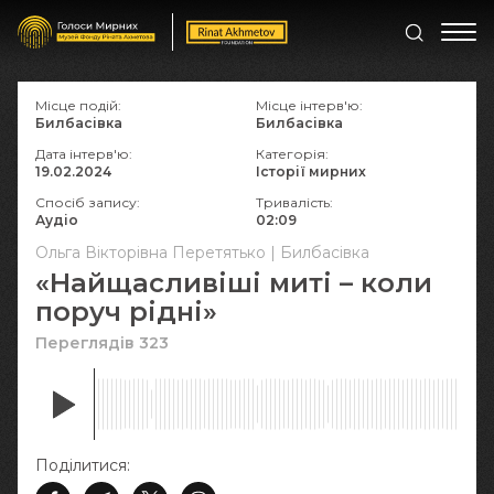
Місце подій:
Місце інтерв'ю:
Билбасівка
Билбасівка
Дата інтерв'ю:
Категорія:
19.02.2024
Історії мирних
Спосіб запису:
Тривалість:
Аудіо
02:09
Ольга Вікторівна Перетятько | Билбасівка
«Найщасливіші миті – коли
поруч рідні»
Переглядів 323
Поділитися: