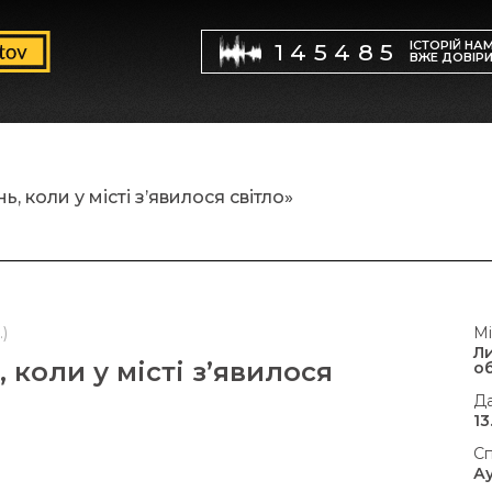
ІСТОРІЙ НА
145485
ВЖЕ ДОВІР
 коли у місті з’явилося світло»
)
Мі
Л
коли у місті з’явилося
об
Да
13
Сп
А