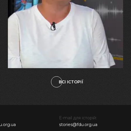
29.07.2026
Марина, Ваїд та Аміна Харченко
"Попри всі втрати, ми не
зламалися: тепер я бачу
свого вбитого чоловіка у
наших дітях"
ВСІ ІСТОРІЇ
E-mail для історій:
u.org.ua
stories@fdu.org.ua