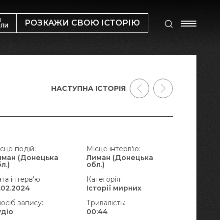
М
РОЗКАЖИ СВОЮ ІСТОРІЮ
ИЛИ
НАСТУПНА ІСТОРІЯ
сце подій:
Місце інтерв'ю:
иман (Донецька
Лиман (Донецька
л.)
обл.)
та інтерв'ю:
Категорія:
.02.2024
Історії мирних
осіб запису:
Тривалість:
удіо
00:44