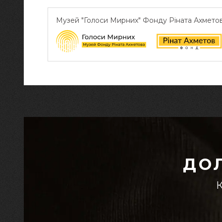
Музей "Голоси Мирних" Фонду Ріната Ахмето
ДО
К