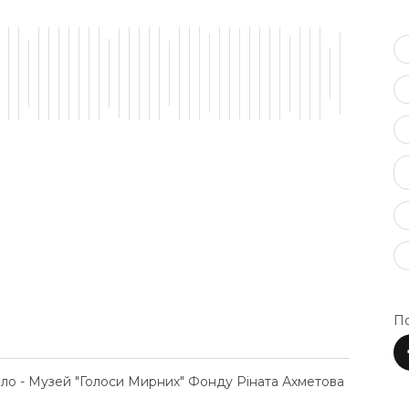
По
ело - Музей "Голоси Мирних" Фонду Ріната Ахметова