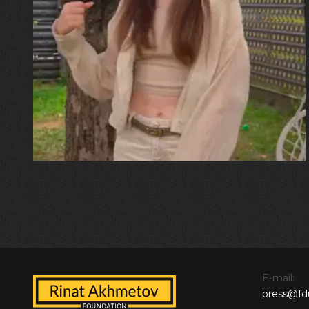
30.07.2026
Калина, Дарина та Віра Папроцькі
"Хвиля була, як від моря,
прозора і велика… Я ледве
встигла схопити племінницю"
E-mail:
press@fd