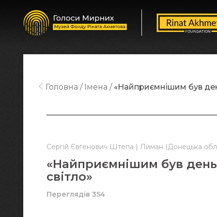
Головна
Імена
«Найприємнішим був день,
Сергій Євгенович Штепа | Лиман (Донецька обл.
«Найприємнішим був день, 
світло»
Переглядів 354