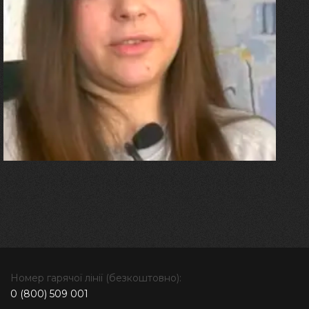
27.07.2026
Олександра Лініченко
"Я перенесла 11 операцій, та
плакала від фантомного
болю. Але маленька донька
бере за руку і змушує йти
далі"
Номер гарячої лінії (безкоштовно):
0 (800) 509 001