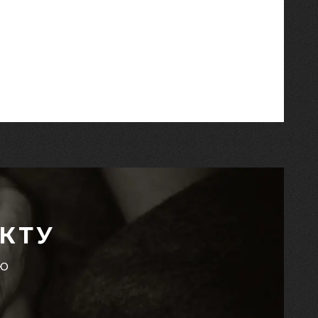
КТУ
єю