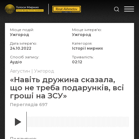
Місце подій:
Місце інтерв'ю:
Ужгород
Ужгород
Дата інтерв'ю:
Категорія:
24.10.2022
Історії мирних
Спосіб запису:
Тривалість:
Аудіо
02:12
Августин | Ужгород
«Навіть дружина сказала,
що не треба подарунків, всі
гроші на ЗСУ»
Переглядів 697