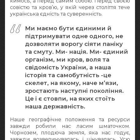
кимось, а перед самим собою. Перед своєю
совістю та кров’ю, у якій через століття тече
українська єдність та суверенність.
Ми маємо бути єдиними й
підтримувати одне одного, не
дозволяти ворогу сіяти паніку
та смуту. Ми- нація. Ми- єдиний
організм, ми кров, воля та
свідомість України, а наша
історія та самобутність -це
скелет, на якому, наче м’язи,
зростають наступні покоління.
Це і є стовпи, на яких стоїть
наша державність.
Наше географічне положення та ресурси
завжди робили нас ласим шматочком.
Чорнозем, плодюча земля, яка нас годує,
завжди возвеличувалась і цінувалась. Усю