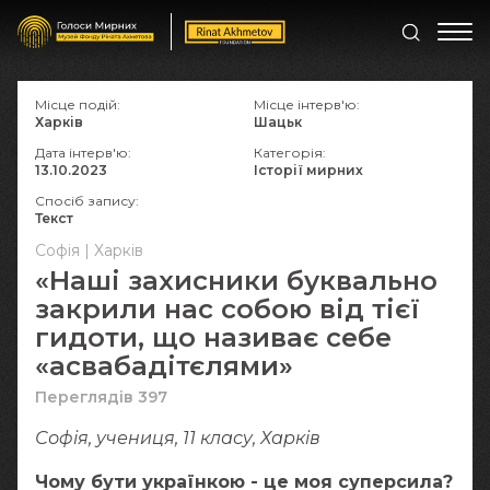
Місце подій:
Місце інтерв'ю:
Харків
Шацьк
Дата інтерв'ю:
Категорія:
13.10.2023
Історії мирних
Спосіб запису:
Текст
Софія | Харків
«Наші захисники буквально
закрили нас собою від тієї
гидоти, що називає себе
«асвабадітєлями»
Переглядів 397
Софія, учениця, 11 класу, Харків
Чому бути українкою - це моя суперсила?