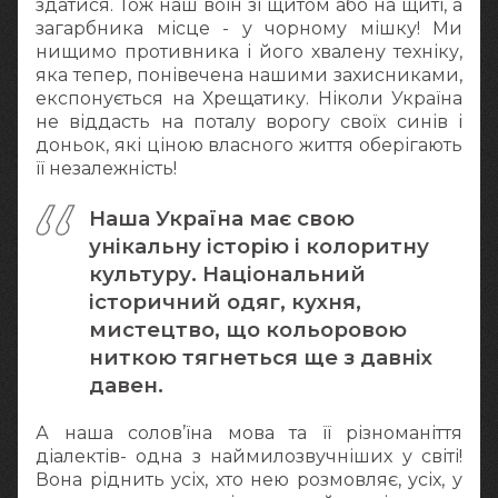
здатися. Тож наш воїн зі щитом або на щиті, а
загарбника місце - у чорному мішку! Ми
нищимо противника і його хвалену техніку,
яка тепер, понівечена нашими захисниками,
експонується на Хрещатику. Ніколи Україна
не віддасть на поталу ворогу своїх синів і
доньок, які ціною власного життя оберігають
її незалежність!
Наша Україна має свою
унікальну історію і колоритну
культуру. Національний
історичний одяг, кухня,
мистецтво, що кольоровою
ниткою тягнеться ще з давніх
давен.
А наша солов’їна мова та її різноманіття
діалектів- одна з наймилозвучніших у світі!
Вона ріднить усіх, хто нею розмовляє, усіх, у