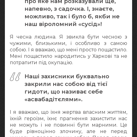
про яке нам розказували ще,
напевно, з садочка. І, знаєте,
можливо, так і було б, якби не
наш віроломний «сусід»!
Я чесна людина. Я звикла бути чесною з
чужими, близькими, і особливо з самою
собою. І я вважаю, що мені просто пощастило.
Мені пощастило народитись у Харкові та не
потрапити під окупацію.
Наші захисники буквально
закрили нас собою від тієї
гидоти, що називає себе
«асвабадітєлями».
І я вважаю, що їхня жертва власним життям,
їхній героїзм, їхнє прагнення захистити нас
не можуть і не повинні бути марними. Це
буде рівноцінно злочину, але не перед