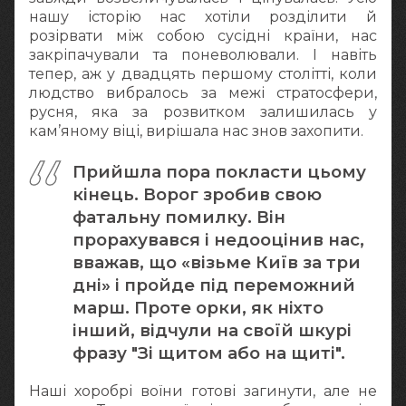
нашу історію нас хотіли розділити й
розірвати між собою сусідні країни, нас
закріпачували та поневолювали. І навіть
тепер, аж у двадцять першому столітті, коли
людство вибралось за межі стратосфери,
русня, яка за розвитком залишилась у
кам’яному віці, вирішала нас знов захопити.
Прийшла пора покласти цьому
кінець. Ворог зробив свою
фатальну помилку. Він
прорахувався і недооцінив нас,
вважав, що «візьме Київ за три
дні» і пройде під переможний
марш. Проте орки, як ніхто
інший, відчули на своїй шкурі
фразу "Зі щитом або на щиті".
Наші хоробрі воїни готові загинути, але не