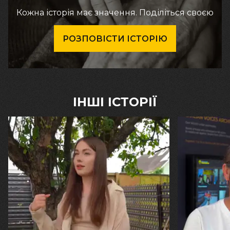
Кожна історія має значення. Поділіться своєю
РОЗПОВІСТИ ІСТОРІЮ
ІНШІ ІСТОРІЇ
30.07.2026
29.07.2026
Калина, Дарина та Віра Папроцькі
Марина, Ваїд