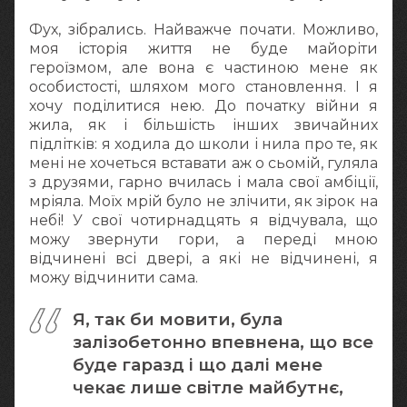
Фух, зібрались. Найважче почати. Можливо,
моя історія життя не буде майоріти
героїзмом, але вона є частиною мене як
особистості, шляхом мого становлення. І я
хочу поділитися нею. До початку війни я
жила, як і більшість інших звичайних
підлітків: я ходила до школи і нила про те, як
мені не хочеться вставати аж о сьомій, гуляла
з друзями, гарно вчилась і мала свої амбіції,
мріяла. Моїх мрій було не злічити, як зірок на
небі! У свої чотирнадцять я відчувала, що
можу звернути гори, а переді мною
відчинені всі двері, а які не відчинені, я
можу відчинити сама.
Я, так би мовити, була
залізобетонно впевнена, що все
буде гаразд і що далі мене
чекає лише світле майбутнє,