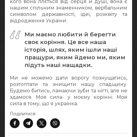
кого вона ллється від серця й душі, вона є
нашим спільним знаменником, вербальним
символом державності, ідеї, розквіту та
відродження України.
Ми маємо любити й берегти
своє коріння. Це все наша
історія, шлях, яким ішли наші
пращури, яким йдемо ми, яким
підуть наші нащадки.
Ми не можемо дати ворогу познущатись,
розтоптати та знищити нашу спадщину.
Будемо битись, ламаючи зуби та нігті, але не
здамося. Моя сила- у моєму корінні. Моя
сила в тому, що я українка.
Поділитися: