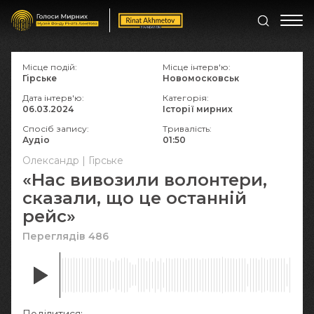
Місце подій:
Місце інтерв'ю:
Гірське
Новомосковськ
Дата інтерв'ю:
Категорія:
06.03.2024
Історії мирних
Спосіб запису:
Тривалість:
Аудіо
01:50
Олександр | Гірське
«Нас вивозили волонтери,
сказали, що це останній
рейс»
Переглядів 486