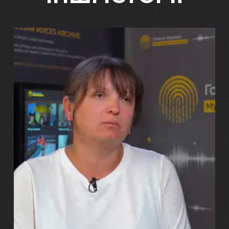
29.07.2026
Марина, Ваїд та Аміна Харченко
"Попри всі втрати, ми не
зламалися: тепер я бачу
свого вбитого чоловіка у
наших дітях"