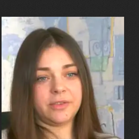
27.07.2026
Олександра Лініченко
"Я перенесла 11 операцій, та
плакала від фантомного
болю. Але маленька донька
бере за руку і змушує йти