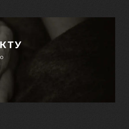
КТУ
єю