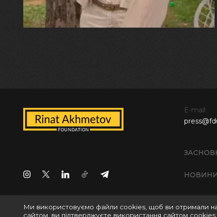
E-mail:
press@fd
ЗАСНОВ
НОВИН
Ми використовуємо файли cookies, щоб ви отримали н
Всі права захищені © 2024 БО "Фонд Ріната Ахметова
сайтом, ви підтверджуєте використання сайтом cookies