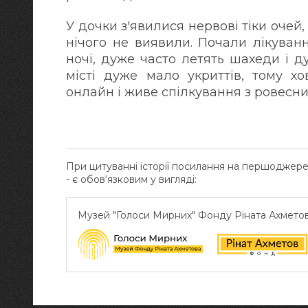
У дочки з'явилися нервові тіки очей, 
нічого не виявили. Почали лікуван
ночі, дуже часто летять шахеди і д
місті дуже мало укриттів, тому х
онлайн і живе спілкування з ровесни
При цитуванні історії посилання на першоджер
- є обов‘язковим у вигляді:
Музей "Голоси Мирних" Фонду Ріната Ахмето