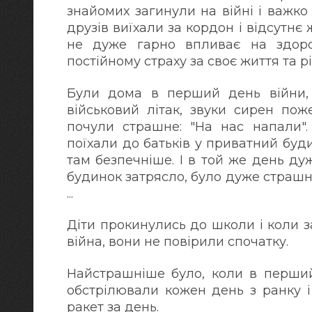
знайомих загинули на війні і важко
друзів виїхали за кордон і відсутнє
не дуже гарно впливає на здоров
постійному страху за своє життя та р
Були дома в перший день війни, 
військовий літак, звуки сирен поже
почули страшне: "На нас напали". 
поїхали до батьків у приватний буд
там безпечніше. І в той же день д
будинок затрясло, було дуже страшн
...
Діти прокинулись до школи і коли 
війна, вони не повірили спочатку.
Найстрашніше було, коли в перший 
обстрілювали кожен день з ранку і 
ракет за день.