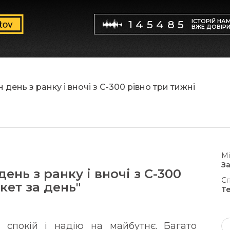
ІСТОРІЙ НА
145485
ВЖЕ ДОВІР
день з ранку і вночі з С-300 рівно три тижні
Мі
З
ень з ранку і вночі з С-300
Сп
акет за день"
Т
 спокій і надію на майбутнє. Багато