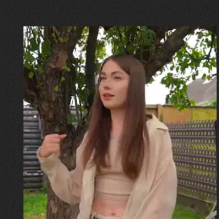
30.07.2026
Калина, Дарина та Віра Папроцькі
"Хвиля була, як від моря,
прозора і велика… Я ледве
встигла схопити племінницю"