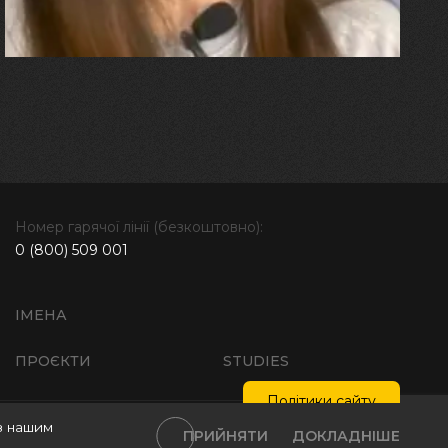
далі"
Номер гарячої лінії (безкоштовно):
0 (800) 509 001
ІМЕНА
ПРОЄКТИ
STUDIES
Політики сайту
з нашим
тика обробки персональних даних
Інтелектуальна власність
ПРИЙНЯТИ
ДОКЛАДНІШЕ