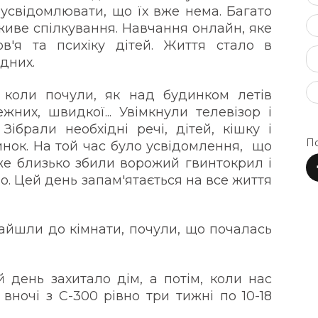
 усвідомлювати, що їх вже нема. Багато
 живе спілкування. Навчання онлайн, яке
'я та психіку дітей. Життя стало в
ідних.
коли почули, як над будинком летів
жних, швидкої... Увімкнули телевізор і
Зібрали необхідні речі, дітей, кішку і
По
инок. На той час було усвідомлення, що
уже близько збили ворожий гвинтокрил і
о. Цей день запам'ятається на все життя
зайшли до кімнати, почули, що почалась
день захитало дім, а потім, коли нас
вночі з С-300 рівно три тижні по 10-18