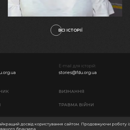
ВСІ ІСТОРІЇ
E-mail для історій:
u.org.ua
stories@fdu.org.ua
НИК
ВИЗНАННЯ
И
ТРАВМА ВІЙНИ
айкращий досвід користування сайтом. Продовжуючи роботу і
Правила використання матеріалів веб-сайту
Полі
 вашого браузера.