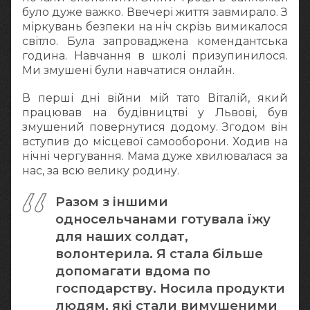
було дуже важко. Ввечері життя завмирало. З
міркувань безпеки на ніч скрізь вимикалося
світло. Була запроваджена комендантська
година. Навчання в школі призупинилося.
Ми змушені були навчатися онлайн.
В перші дні війни мій тато Віталій, який
працював на будівництві у Львові, був
змушений повернутися додому. Згодом він
вступив до місцевої самооборони. Ходив на
нічні чергування. Мама дуже хвилювалася за
нас, за всю велику родину.
Разом з іншими
односельчанами готувала їжу
для наших солдат,
волонтерила. Я стала більше
допомагати вдома по
господарству. Носила продукти
людям, які стали вимушеними