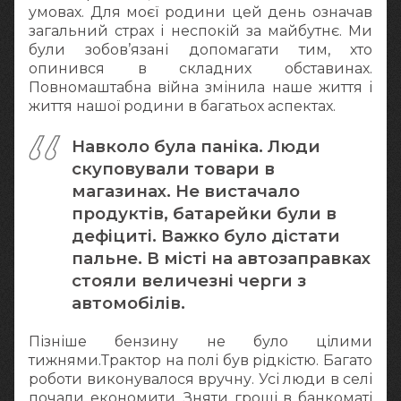
умовах. Для моєї родини цей день означав
загальний страх і неспокій за майбутнє. Ми
були зобов’язані допомагати тим, хто
опинився в складних обставинах.
Повномаштабна війна змінила наше життя і
життя нашої родини в багатьох аспектах.
Навколо була паніка. Люди
скуповували товари в
магазинах. Не вистачало
продуктів, батарейки були в
дефіциті. Важко було дістати
пальне. В місті на автозаправках
стояли величезні черги з
автомобілів.
Пізніше бензину не було цілими
тижнями.Трактор на полі був рідкістю. Багато
роботи виконувалося вручну. Усі люди в селі
почали економити. Зняти гроші в банкоматі