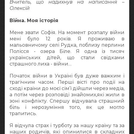
Вчитель, що надихнув на написання –
Олексій
Війна. Моя історія
Мене звати Софія. На момент розпалу війни
мені було 12 років. Я проживаю в
мальовничому селі Рудка, поблизу перлини
Полісся - озера Біле. Я одна із тисяч
українських дітей, що стали свідками
страшного лиха - війни…
Початок війни в Україні був дуже важким і
трагічним часом. Перші вісті про події на
сході країни до моєї сім’ї дійшли через медіа,
а потім через розповіді знайомих,які жили в
зоні конфлікту. Спершу відчувала страшний
біль і нерозуміння того, як це могло
трапитись.
Я відчула страх і турботу за нашу країну та за
наших родичів, які опинилися в складних