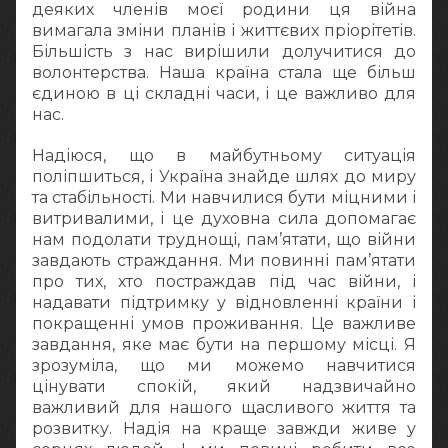
деяких членів моєї родини ця війна
вимагала зміни планів і життєвих пріорітетів.
Більшість з нас вирішили долучитися до
волонтерства. Наша країна стала ще більш
єдиною в ці складні часи, і це важливо для
нас.
Надіюся, що в майбутньому ситуація
поліпшиться, і Україна знайде шлях до миру
та стабільності. Ми навчилися бути міцними і
витривалими, і це духовна сила допомагає
нам подолати труднощі, пам’ятати, що війни
завдають страждання. Ми повинні пам’ятати
про тих, хто постраждав під час війни, і
надавати підтримку у відновленні країни і
покращенні умов проживання. Це важливе
завдання, яке має бути на першому місці. Я
зрозуміла, що ми можемо навчитися
цінувати спокій, який надзвичайно
важливий для нашого щасливого життя та
розвитку. Надія на краще завжди живе у