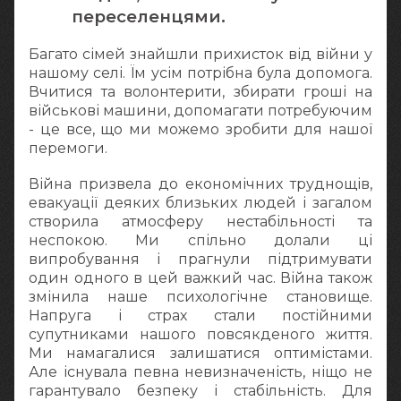
переселенцями.
Багато сімей знайшли прихисток від війни у
нашому селі. Їм усім потрібна була допомога.
Вчитися та волонтерити, збирати гроші на
військові машини, допомагати потребуючим
- це все, що ми можемо зробити для нашої
перемоги.
Війна призвела до економічних труднощів,
евакуації деяких близьких людей і загалом
створила атмосферу нестабільності та
неспокою. Ми спільно долали ці
випробування і прагнули підтримувати
один одного в цей важкий час. Війна також
змінила наше психологічне становище.
Напруга і страх стали постійними
супутниками нашого повсякденого життя.
Ми намагалися залишатися оптимістами.
Але існувала певна невизначеність, ніщо не
гарантувало безпеку і стабільність. Для