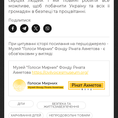
серцях людей. І ми повині робити все
можливе, щоб побачити Україну та всіх її
громадян в безпеці та процвітанні.
Поділитися:
При цитуванні історії посилання на першоджерело -
Музей "Голоси Мирних" Фонду Ріната Ахметова - є
обов‘язковим у вигляді:
Музей "Голоси Мирних" Фонду Ріната
Ахметова
https://civilvoicesmuseum.org/
ДІТИ
БЕЗПЕКА ТА
ЖИТТЄЗАБЕЗПЕЧЕННЯ
ХАРЧУВАННЯ ДІТЕЙ
НЕПРОДОВОЛЬЧІ ТОВАРИ