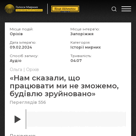
Місце подій:
Місце інтерв'ю:
Оріхів
Запоріжжя
Дата інтерв'ю:
Категорія:
09.02.2024
Історії мирних
Спосіб запису:
Тривалість:
Аудіо
04:07
Ольга | Оріхів
«Нам сказали, що
працювати ми не зможемо,
будівлю зруйновано»
Переглядів 556