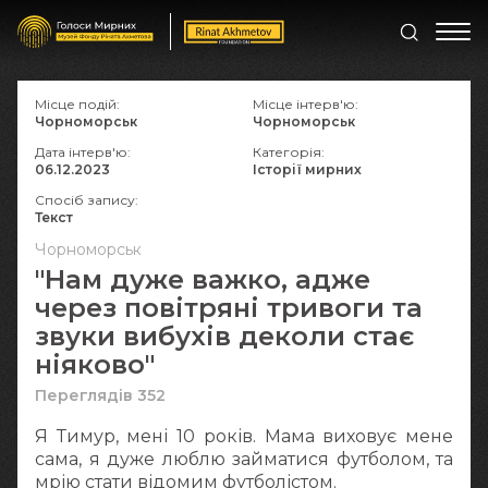
Місце подій:
Місце інтерв'ю:
Чорноморськ
Чорноморськ
Дата інтерв'ю:
Категорія:
06.12.2023
Історії мирних
Спосіб запису:
Текст
Чорноморськ
"Нам дуже важко, адже
через повітряні тривоги та
звуки вибухів деколи стає
ніяково"
Переглядів 352
Я Тимур, мені 10 років. Мама виховує мене
сама, я дуже люблю займатися футболом, та
мрію стати відомим футболістом.