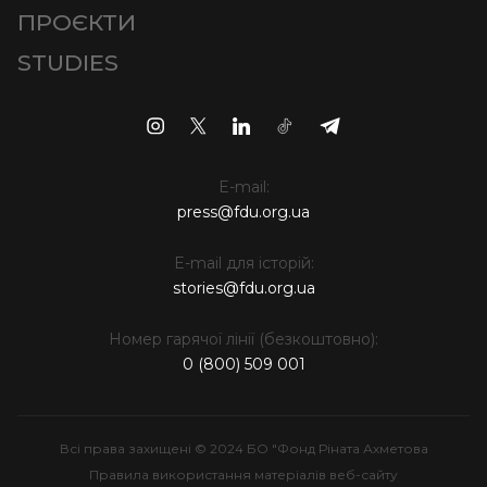
ПРОЄКТИ
STUDIES
E-mail:
press@fdu.org.ua
E-mail для історій:
stories@fdu.org.ua
Номер гарячої лінії (безкоштовно):
0 (800) 509 001
Всі права захищені © 2024 БО "Фонд Ріната Ахметова
Правила використання матеріалів веб-сайту