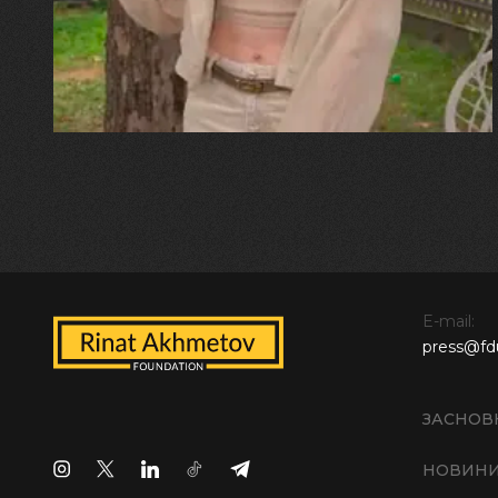
встигла схопити племінницю"
E-mail:
press@fd
ЗАСНОВ
НОВИН