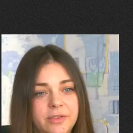
27.07.2026
Олександра Лініченко
"Я перенесла 11 операцій, та
плакала від фантомного