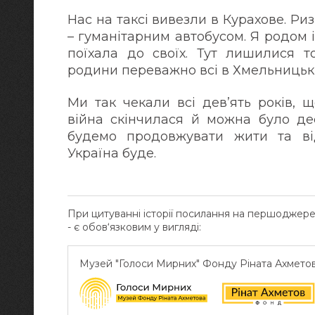
Нас на таксі вивезли в Курахове. Ри
– гуманітарним автобусом. Я родом 
поїхала до своїх. Тут лишилися т
родини переважно всі в Хмельницькі
Ми так чекали всі дев’ять років, 
війна скінчилася й можна було де
будемо продовжувати жити та від
Україна буде.
При цитуванні історії посилання на першоджер
- є обов‘язковим у вигляді:
Музей "Голоси Мирних" Фонду Ріната Ахмето