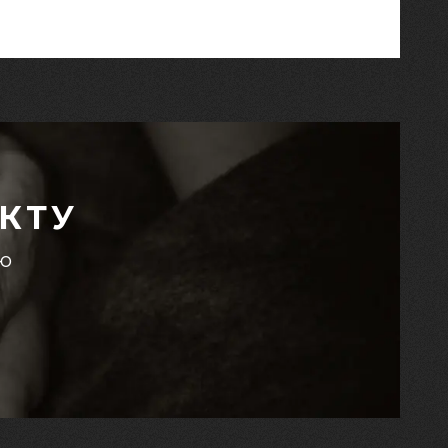
КТУ
єю