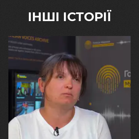
ІНШІ ІСТОРІЇ
29.07.2026
Марина, Ваїд та Аміна Харченко
"Попри всі втрати, ми не
зламалися: тепер я бачу