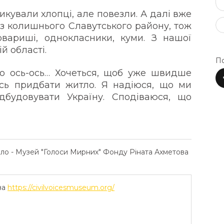
зикували хлопці, але повезли. А далі вже
із колишнього Славутського району, тож
овариші, однокласники, куми. З нашої
й області.
По
що ось-ось… Хочеться, щоб уже швидше
сь придбати житло. Я надіюся, що ми
будовувати Україну. Сподіваюся, що
ело - Музей "Голоси Мирних" Фонду Ріната Ахметова
ва
https://civilvoicesmuseum.org/