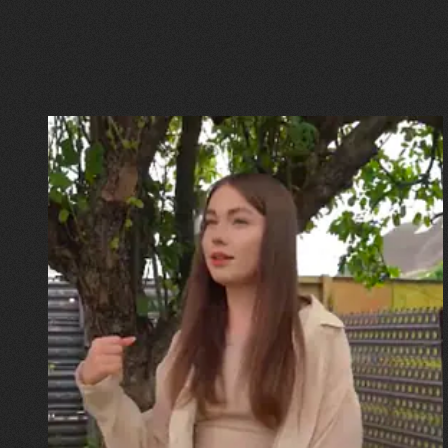
30.07.2026
Калина, Дарина та Віра Папроцькі
"Хвиля була, як від моря,
прозора і велика… Я ледве