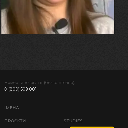
болю. Але маленька донька
бере за руку і змушує йти
далі"
Номер гарячої лінії (безкоштовно):
0 (800) 509 001
ІМЕНА
ПРОЄКТИ
STUDIES