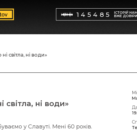
ІСТОРІЙ НА
145485
ВЖЕ ДОВІР
ні світла, ні води»
Мі
М
і світла, ні води»
Да
19
Сп
уваємо у Славуті. Мені 60 років.
Т