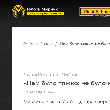
Головна
Імена
«Нам було тяжко: не було 
Лариса Миколаївна | Мар'їнка
«Нам було тяжко: не було н
Переглядів 354
Ми жили в місті Мар’їнці, зараз переб