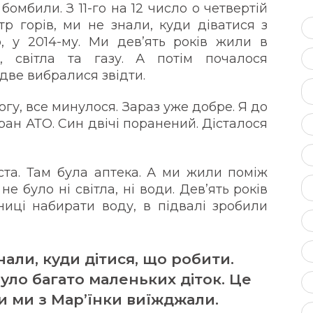
 бомбили. З 11-го на 12 число о четвертій
тр горів, ми не знали, куди діватися з
, у 2014-му. Ми дев’ять років жили в
, світла та газу. А потім почалося
две вибралися звідти.
огу, все минулося. Зараз уже добре. Я до
ран АТО. Син двічі поранений. Дісталося
ста. Там була аптека. А ми жили поміж
е було ні світла, ні води. Дев’ять років
иці набирати воду, в підвалі зробили
али, куди дітися, що робити.
було багато маленьких діток. Це
и ми з Мар’їнки виїжджали.