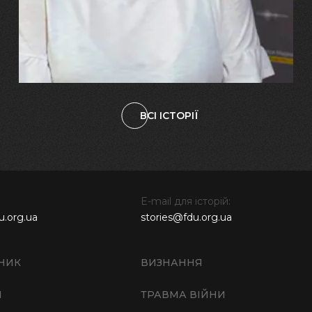
свого вбитого чоловіка у
наших дітях"
ВСІ ІСТОРІЇ
E-mail для історій:
u.org.ua
stories@fdu.org.ua
НИК
ВИЗНАННЯ
И
ТРАВМА ВІЙНИ