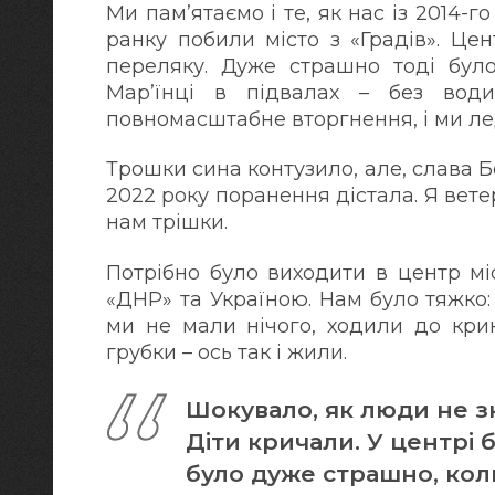
Ми пам’ятаємо і те, як нас із 2014-го
ранку побили місто з «Градів». Цен
переляку. Дуже страшно тоді було
Мар’їнці в підвалах – без води
повномасштабне вторгнення, і ми ле
Трошки сина контузило, але, слава Б
2022 року поранення дістала. Я вете
нам трішки.
Потрібно було виходити в центр мі
«ДНР» та Україною. Нам було тяжко: н
ми не мали нічого, ходили до крин
грубки – ось так і жили.
Шокувало, як люди не зн
Діти кричали. У центрі 
було дуже страшно, кол