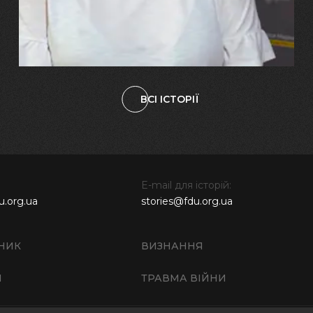
свого вбитого чоловіка у
наших дітях"
ВСІ ІСТОРІЇ
E-mail для історій:
u.org.ua
stories@fdu.org.ua
НИК
ВИЗНАННЯ
И
ТРАВМА ВІЙНИ