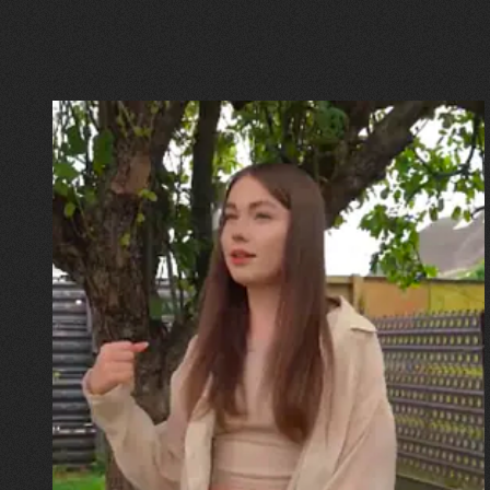
30.07.2026
Калина, Дарина та Віра Папроцькі
"Хвиля була, як від моря,
прозора і велика… Я ледве