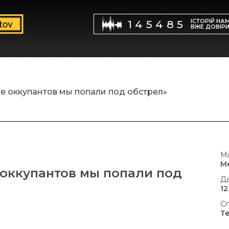
ІСТОРІЙ НА
145485
ВЖЕ ДОВІР
е оккупантов мы попали под обстрел»
Мі
М
 оккупантов мы попали под
Да
12
Сп
Т