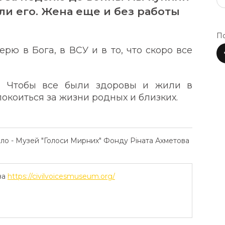
ли его. Жена еще и без работы
По
рю в Бога, в ВСУ и в то, что скоро все
и. Чтобы все были здоровы и жили в
покоиться за жизни родных и близких.
ело - Музей "Голоси Мирних" Фонду Ріната Ахметова
ва
https://civilvoicesmuseum.org/