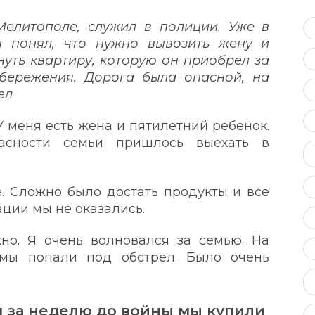
елитополе, служил в полиции. Уже в
 понял, что нужно вывозить жену и
уть квартиру, которую он приобрел за
бережения. Дорога была опасной, на
ел
У меня есть жена и пятилетний ребенок.
асности семьи пришлось выехать в
 Сложно было достать продукты и все
ации мы не оказались.
но. Я очень волновался за семью. На
 мы попали под обстрел. Было очень
я за неделю до войны мы купили