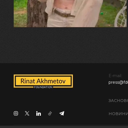
встигла схопити племінницю"
E-mail:
press@fd
ЗАСНОВ
НОВИН