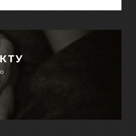
КТУ
єю