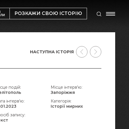
М
РОЗКАЖИ СВОЮ ІСТОРІЮ
ИЛИ
НАСТУПНА ІСТОРІЯ
сце подій:
Місце інтерв'ю:
елітополь
Запоріжжя
та інтерв'ю:
Категорія:
.01.2023
Історії мирних
осіб запису:
екст