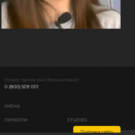
болю. Але маленька донька
бере за руку і змушує йти
далі"
Номер гарячої лінії (безкоштовно):
0 (800) 509 001
ІМЕНА
ПРОЄКТИ
STUDIES
Політики сайту