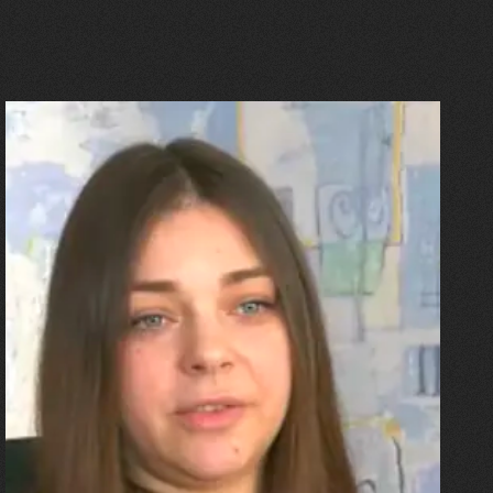
27.07.2026
Олександра Лініченко
"Я перенесла 11 операцій, та
плакала від фантомного