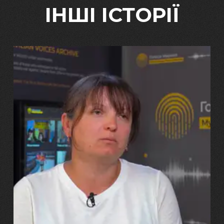
ІНШІ ІСТОРІЇ
29.07.2026
Марина, Ваїд та Аміна Харченко
"Попри всі втрати, ми не
зламалися: тепер я бачу