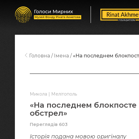
Головна
Імена
«На последнем блокпост
Микола | Мелітополь
«На последнем блокпосте
обстрел»
Переглядів 603
Історія подана мовою оригіналy