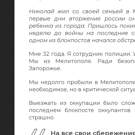
Николай жил со своей семьей в М
первые дни вторжения россии он
ребенка из города. Пришлось покин
неделю до войны на последние с
одном из блокпостов начался обстр
Мне 32 года. Я сотрудник полиции. 
Мы из Мелитополя. Ради безоп
Запорожье.
Мы недолго пробыли в Мелитополе.
необходимое, но в критической ситу
Выезжать из оккупации было слож
последнем блокпосте оккупантов
страшно.
На все свои сбережени