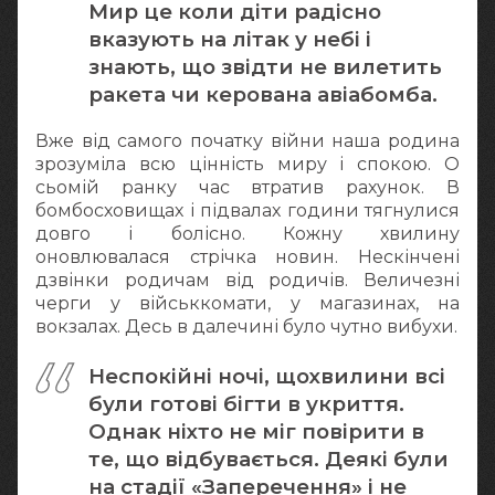
Мир це коли діти радісно
вказують на літак у небі і
знають, що звідти не вилетить
ракета чи керована авіабомба.
Вже від самого початку війни наша родина
зрозуміла всю цінність миру і спокою. О
сьомій ранку час втратив рахунок. В
бомбосховищах і підвалах години тягнулися
довго і болісно. Кожну хвилину
оновлювалася стрічка новин. Нескінчені
дзвінки родичам від родичів. Величезні
черги у військкомати, у магазинах, на
вокзалах. Десь в далечині було чутно вибухи.
Неспокійні ночі, щохвилини всі
були готові бігти в укриття.
Однак ніхто не міг повірити в
те, що відбувається. Деякі були
на стадії «Заперечення» і не