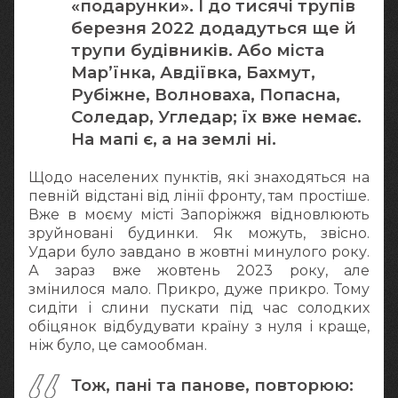
«подарунки». І до тисячі трупів
березня 2022 додадуться ще й
трупи будівників. Або міста
Мар’їнка, Авдіївка, Бахмут,
Рубіжне, Волноваха, Попасна,
Соледар, Угледар; їх вже немає.
На мапі є, а на землі ні.
Щодо населених пунктів, які знаходяться на
певній відстані від лінії фронту, там простіше.
Вже в моєму місті Запоріжжя відновлюють
зруйновані будинки. Як можуть, звісно.
Удари було завдано в жовтні минулого року.
А зараз вже жовтень 2023 року, але
змінилося мало. Прикро, дуже прикро. Тому
сидіти і слини пускати під час солодких
обіцянок відбудувати країну з нуля і краще,
ніж було, це самообман.
Тож, пані та панове, повторюю: