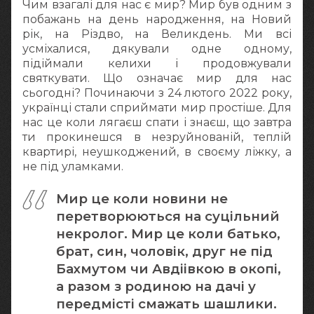
Чим взагалі для нас є мир? Мир був одним з
побажань на день народження, на Новий
рік, на Різдво, на Великдень. Ми всі
усміхалися, дякували одне одному,
підіймали келихи і продовжували
святкувати. Що означає мир для нас
сьогодні? Починаючи з 24 лютого 2022 року,
українці стали сприймати мир простіше. Для
нас це коли лягаєш спати і знаєш, що завтра
ти прокинешся в незруйнованій, теплій
квартирі, неушкоджений, в своєму ліжку, а
не під уламками.
Мир це коли новини не
перетворюються на суцільний
некролог. Мир це коли батько,
брат, син, чоловік, друг не під
Бахмутом чи Авдіівкою в окопі,
а разом з родиною на дачі у
передмісті смажать шашлики.