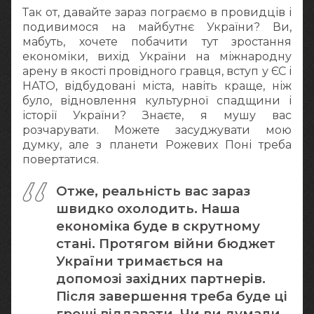
Так от, давайте зараз пограємо в провидців і
подивимося на майбутнє України? Ви,
мабуть, хочете побачити тут зростання
економіки, вихід України на міжнародну
арену в якості провідного гравця, вступ у ЄС і
НАТО, відбудовані міста, навіть краще, ніж
було, відновлення культурної спадщини і
історії України? Знаєте, я мушу вас
розчарувати. Можете засуджувати мою
думку, але з планети Рожевих Поні треба
повертатися.
Отже, реальність вас зараз
швидко охолодить. Наша
економіка буде в скрутному
стані. Протягом війни бюджет
України тримається на
допомозі західних партнерів.
Після завершення треба буде ці
гроші віддавати. Чи ви думали,