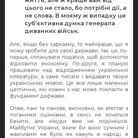
життя, але ж краще вам від
цього не стало, бо потрібні дії, а
не слова. В моєму ж випадку це
суб’єктивна думка генерала
диванних військ.
Але, якщо без сарказму, то найкраще, що я
можу зробити для своєї держави, так це, по-
перше, сплачувати податки, щоб допомогти
відновити економіку. По-друге, я планую
працювати над відродженням української
літератури, а саме писати і видавати твори
українською мовою. Це все лише маленькі
цеглинки, які кожен з нас може покласти в
фундамент держави.
Отже, пані та панове, висновки, як атестат з
поганими оцінками, в сенсі, не хочеться
бачити, але нікуди вже не подінешся.
Майбутнє України, яким би воно сумним і
жахливим не було, як кажуть в народі, в