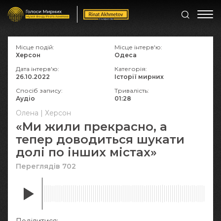
Місце подій:
Місце інтерв'ю:
Херсон
Одеса
Дата інтерв'ю:
Категорія:
26.10.2022
Історії мирних
Спосіб запису:
Тривалість:
Аудіо
01:28
Олена | Херсон
«Ми жили прекрасно, а
тепер доводиться шукати
долі по інших містах»
Переглядів 702