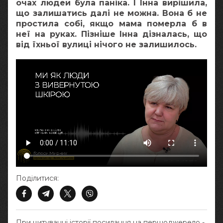
очах людей була паніка. І Інна вирішила,
що залишатись далі не можна. Вона б не
простила собі, якщо мама померла б в
неї на руках. Пізніше Інна дізналась, що
від їхньої вулиці нічого не залишилось.
Поділитися:
При цитуванні історії посилання на першоджерело -