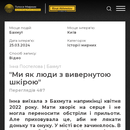
Місце подій:
Місце інтерв'ю:
Бахмут
Київ
Дата інтерв'ю:
Категорія:
25.03.2024
Історії мирних
Спосіб запису:
Відео
Інна Поспелова | Бахмут
"Ми як люди з вивернутою
шкірою"
Переглядів 487
Інна виїхала з Бахмута наприкінці квітня
2022 року. Мати хворіє на серце і не
могла переносити обстріли і прильоти.
Але приховувала це, аби не лякати
доньку та онуку. У місті все зачинялось. В