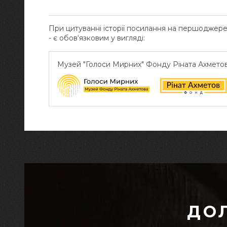
При цитуванні історії посилання на першоджер
- є обов‘язковим у вигляді:
Музей "Голоси Мирних" Фонду Ріната Ахмето
ДО