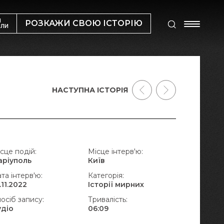
М
РОЗКАЖИ СВОЮ ІСТОРІЮ
ИЛИ
НАСТУПНА ІСТОРІЯ
сце подій:
Місце інтерв'ю:
аріуполь
Київ
та інтерв'ю:
Категорія:
.11.2022
Історії мирних
осіб запису:
Тривалість:
удіо
06:09