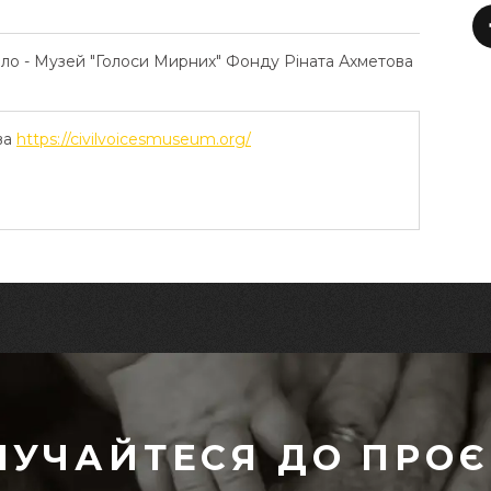
ело - Музей "Голоси Мирних" Фонду Ріната Ахметова
ва
https://civilvoicesmuseum.org/
ЛУЧАЙТЕСЯ ДО ПРОЄ