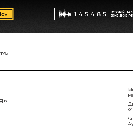
ІСТОРІЙ НА
145485
ВЖЕ ДОВІР
тя»
Мі
М
я»
Да
01
Сп
А