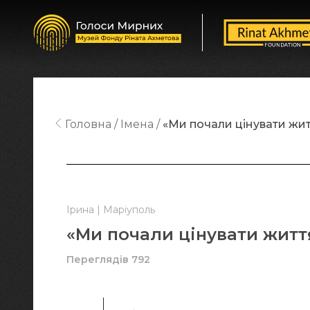
Головна
Імена
«Ми почали цінувати жит
Ірина | Маріуполь
«Ми почали цінувати житт
Переглядів 792