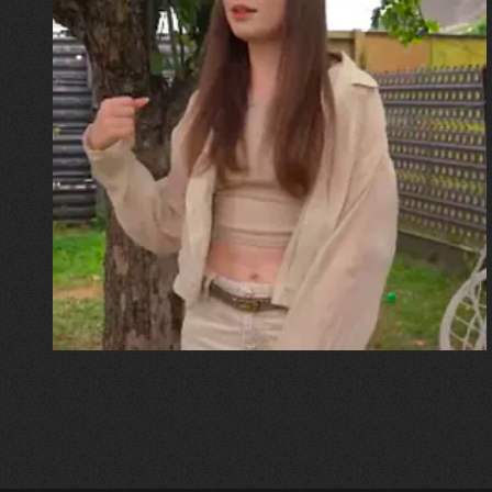
30.07.2026
Калина, Дарина та Віра Папроцькі
"Хвиля була, як від моря,
прозора і велика… Я ледве
встигла схопити племінницю"