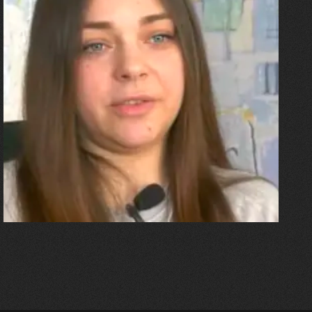
27.07.2026
Олександра Лініченко
"Я перенесла 11 операцій, та
плакала від фантомного
болю. Але маленька донька
бере за руку і змушує йти
далі"