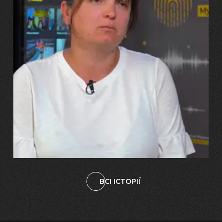
29.07.2026
Марина, Ваїд та Аміна Харченко
"Попри всі втрати, ми не
зламалися: тепер я бачу
свого вбитого чоловіка у
наших дітях"
ВСІ ІСТОРІЇ