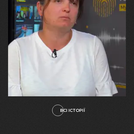
29.07.2026
Марина, Ваїд та Аміна Харченко
"Попри всі втрати, ми не
зламалися: тепер я бачу
свого вбитого чоловіка у
наших дітях"
ВСІ ІСТОРІЇ