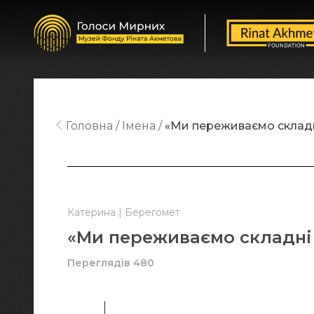
Головна
Імена
«Ми переживаємо складн
Катерина | Берегомет
«Ми переживаємо складні
Переглядів 480