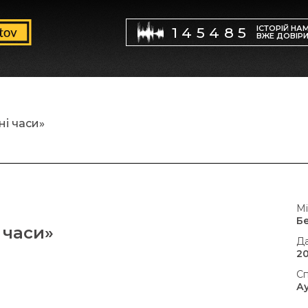
ІСТОРІЙ НА
145485
ВЖЕ ДОВІР
і часи»
Мі
Б
 часи»
Да
20
Сп
А