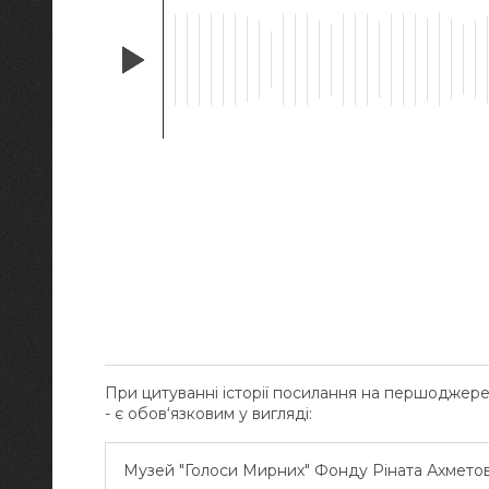
При цитуванні історії посилання на першоджер
- є обов‘язковим у вигляді:
Музей "Голоси Мирних" Фонду Ріната Ахмето