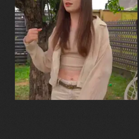
30.07.2026
Калина, Дарина та Віра Папроцькі
"Хвиля була, як від моря,
прозора і велика… Я ледве
встигла схопити племінницю"