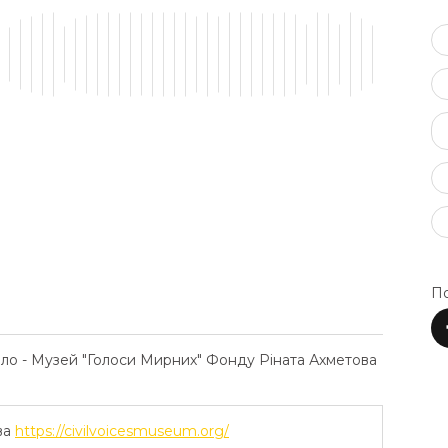
По
ело - Музей "Голоси Мирних" Фонду Ріната Ахметова
ва
https://civilvoicesmuseum.org/