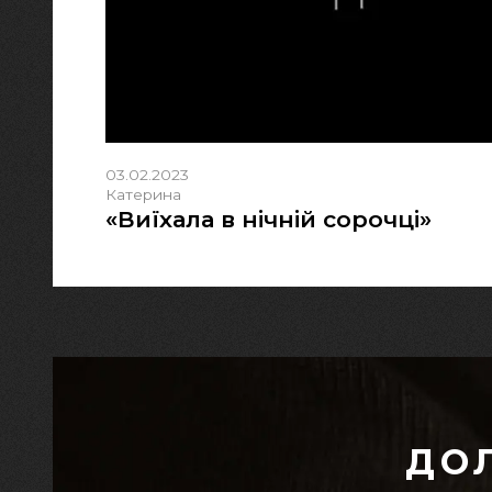
03.02.2023
Катерина
«Виїхала в нічній сорочці»
ДО