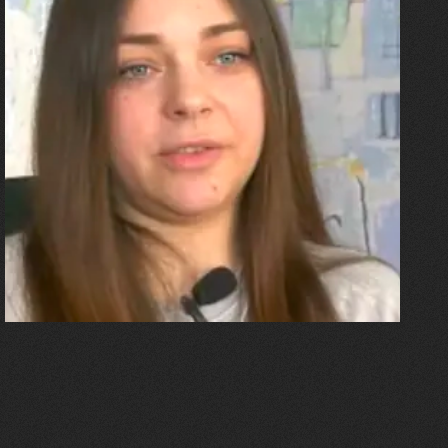
27.07.2026
Олександра Лініченко
"Я перенесла 11 операцій, та
плакала від фантомного
болю. Але маленька донька
бере за руку і змушує йти
далі"