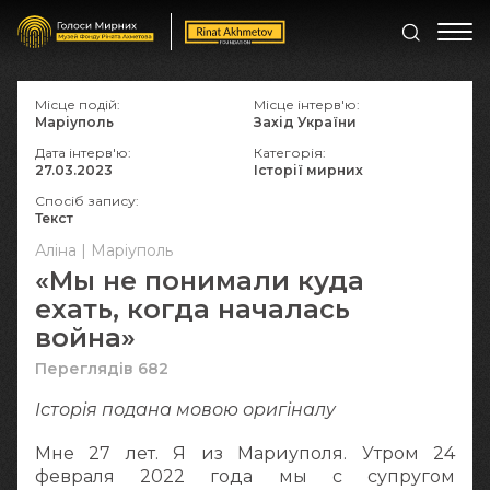
Місце подій:
Місце інтерв'ю:
Маріуполь
Захід України
Дата інтерв'ю:
Категорія:
27.03.2023
Історії мирних
Спосіб запису:
Текст
Аліна | Маріуполь
«Мы не понимали куда
ехать, когда началась
война»
Переглядів 682
Історія подана мовою оригіналy
Мне 27 лет. Я из Мариуполя. Утром 24
февраля 2022 года мы с супругом