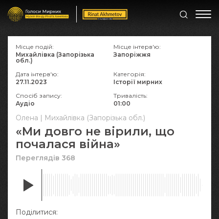
Місце подій:
Місце інтерв'ю:
Михайлівка (Запорізька
Запоріжжя
обл.)
Дата інтерв'ю:
Категорія:
27.11.2023
Історії мирних
Спосіб запису:
Тривалість:
Аудіо
01:00
Олена | Михайлівка (Запорізька обл.)
«Ми довго не вірили, що
почалася війна»
Переглядів 368
Поділитися: