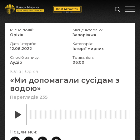
Місце подій:
Місце інтерв'ю:
Оріхів
Запоріжжя
Дата інтерв'ю:
Категорія:
12.08.2022
Історії мирних
Спосіб запису:
Тривалість:
Аудіо
06:00
Юлія | Оріхів
«Ми допомагали сусідам з
водою»
Переглядів 235
Поділитися: