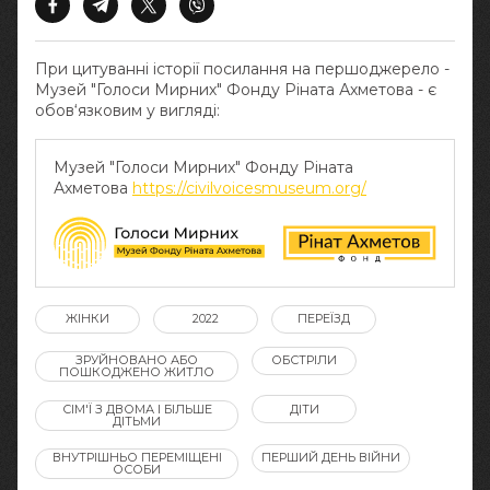
При цитуванні історії посилання на першоджерело -
Музей "Голоси Мирних" Фонду Ріната Ахметова - є
обов‘язковим у вигляді:
Музей "Голоси Мирних" Фонду Ріната
Ахметова
https://civilvoicesmuseum.org/
ЖІНКИ
2022
ПЕРЕЇЗД
ЗРУЙНОВАНО АБО
ОБСТРІЛИ
ПОШКОДЖЕНО ЖИТЛО
СІМ'Ї З ДВОМА І БІЛЬШЕ
ДІТИ
ДІТЬМИ
ВНУТРІШНЬО ПЕРЕМІЩЕНІ
ПЕРШИЙ ДЕНЬ ВІЙНИ
ОСОБИ