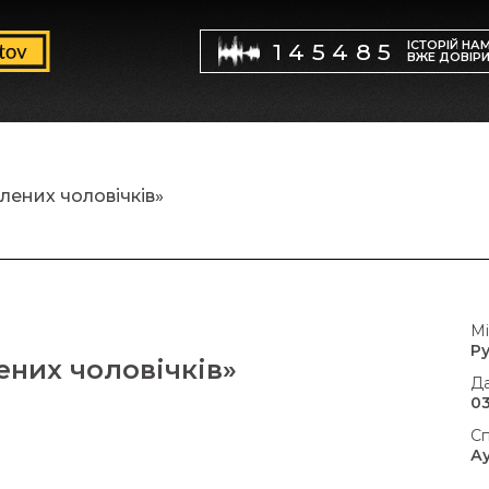
ІСТОРІЙ НА
145485
ВЖЕ ДОВІР
лених чоловічків»
Мі
Р
ених чоловічків»
Да
03
Сп
А