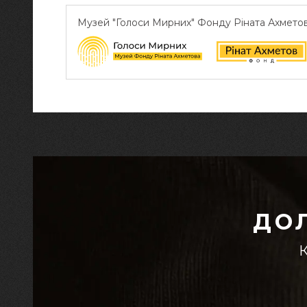
Музей "Голоси Мирних" Фонду Ріната Ахмето
ДО
К