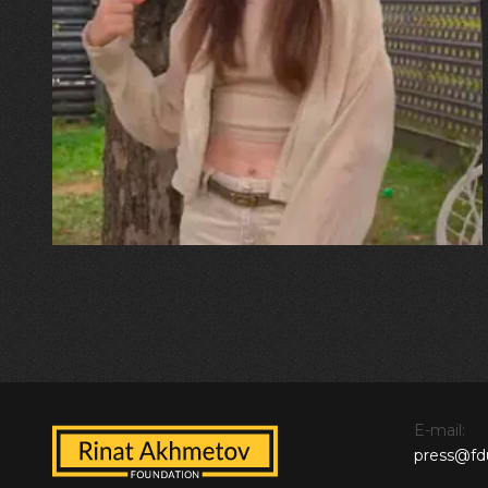
30.07.2026
Калина, Дарина та Віра Папроцькі
"Хвиля була, як від моря,
прозора і велика… Я ледве
встигла схопити племінницю"
E-mail:
press@fd