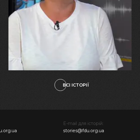
29.07.2026
Марина, Ваїд та Аміна Харченко
"Попри всі втрати, ми не
зламалися: тепер я бачу
свого вбитого чоловіка у
наших дітях"
ВСІ ІСТОРІЇ
E-mail для історій:
u.org.ua
stories@fdu.org.ua