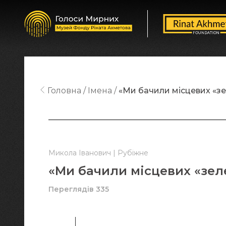
Головна
Імена
«Ми бачили місцевих «зе
Микола Іванович | Рубіжне
«Ми бачили місцевих «зел
Переглядів 335