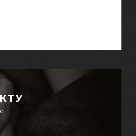
КТУ
єю