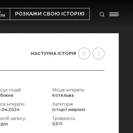
М
РОЗКАЖИ СВОЮ ІСТОРІЮ
ИЛИ
НАСТУПНА ІСТОРІЯ
сце подій:
Місце інтерв'ю:
убіжне
Котельва
та інтерв'ю:
Категорія:
.04.2024
Історії мирних
осіб запису:
Тривалість:
удіо
03:11