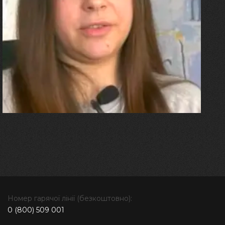
27.07.2026
Олександра Лініченко
"Я перенесла 11 операцій, та
плакала від фантомного
болю. Але маленька донька
бере за руку і змушує йти
далі"
Номер гарячої лінії (безкоштовно):
0 (800) 509 001