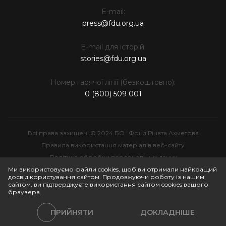
E-mail:
press@fdu.org.ua
E-mail для історій:
stories@fdu.org.ua
Номер гарячої лінії (безкоштовно):
0 (800) 509 001
Всі права захищені © 2024 БО "Фонд Ріната Ахметова
Правила використання матеріалів веб-сайту
Політика обробки персональних даних
Інтелектуальна власність
Ми використовуємо файли cookies, щоб ви отримали найкращий
досвід користування сайтом. Продовжуючи роботу із нашим
сайтом, ви підтверджуєте використання сайтом cookies вашого
браузера.
ПРИЙНЯТИ
ДОКЛАДНІШЕ
Політики сайту