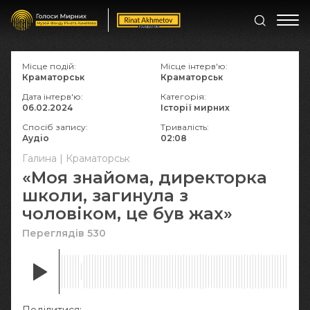
Місце подій:
Місце інтерв'ю:
Краматорськ
Краматорськ
Дата інтерв'ю:
Категорія:
06.02.2024
Історії мирних
Спосіб запису:
Тривалість:
Аудіо
02:08
Галина | Краматорськ
«Моя знайома, директорка
школи, загинула з
чоловіком, це був жах»
Переглядів 530