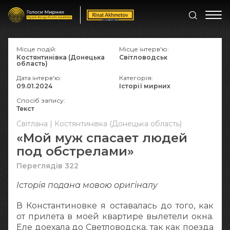
Місце подій:
Місце інтерв'ю:
Костянтинівка (Донецька
Світловодськ
область)
Дата інтерв'ю:
Категорія:
09.01.2024
Історії мирних
Спосіб запису:
Текст
Світлана | Костянтинівка (Донецька область)
«Мой муж спасает людей
под обстрелами»
Переглядів 322
Історія подана мовою оригіналy
В Константиновке я оставалась до того, как
от прилета в моей квартире вылетели окна.
Еле доехала до Светловодска, так как поезда