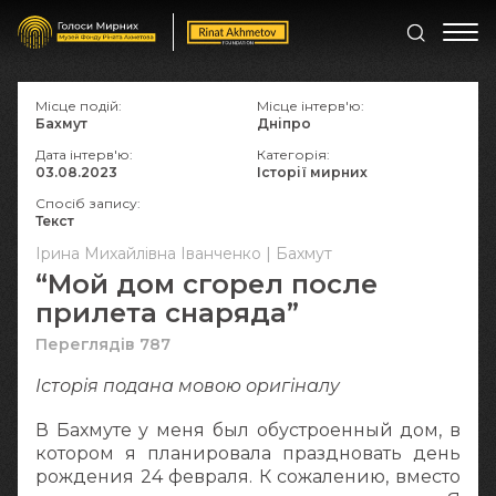
Місце подій:
Місце інтерв'ю:
Бахмут
Дніпро
Дата інтерв'ю:
Категорія:
03.08.2023
Історії мирних
Спосіб запису:
Текст
Ірина Михайлівна Іванченко | Бахмут
“Мой дом сгорел после
прилета снаряда”
Переглядів 787
Історія подана мовою оригіналy
В Бахмуте у меня был обустроенный дом, в
котором я планировала праздновать день
рождения 24 февраля. К сожалению, вместо