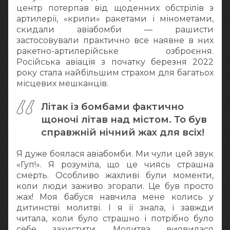
центр потерпав від щоденних обстрілів з
артилерії, «крили» ракетами і мінометами,
скидали авіабомби — рашисти
застосовували практично все наявне в них
ракетно-артилерійське озброєння.
Російська авіація з початку березня 2022
року стала найбільшим страхом для багатьох
місцевих мешканців.
Літак із бомбами фактично
щоночі літав над містом. То був
справжній нічний жах для всіх!
Я дуже боялася авіабомби. Ми чули цей звук
«Гуп!». Я розуміла, що це чиясь страшна
смерть. Особливо жахливі були моменти,
коли люди заживо згорали. Це був просто
жах! Моя бабуся навчила мене колись у
дитинстві молитві. І я її знала, і завжди
читала, коли було страшно і потрібно було
себе захистити. Молитва виявилася