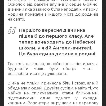
Осколок від ракети влучив у серце 6-річної
дівчини,яка з мамою була неподалік у парку.
Родина приїхали з іншого міста до родичів
на свято.
Першого вересня дівчинка
пішла б до першого класу. Але
тепер вона ходить до Небесної
школи, у якій Ангели-вчителі.
Це була єдина дитина в родині.
Трагедія нагадала, що війна не закінчилася, а
будь-коли може бути обстріл міста і
розслаблятися ще дуже рано.
Війна не тільки принесла біль і страх, але й
об’єднала людей. Друзі та сусіди, навіть ті, хто
майже не спілкувалися, стали ближчими,
підтримуючи одне одного у складні
хвилини. Волонтери вирушали на передову