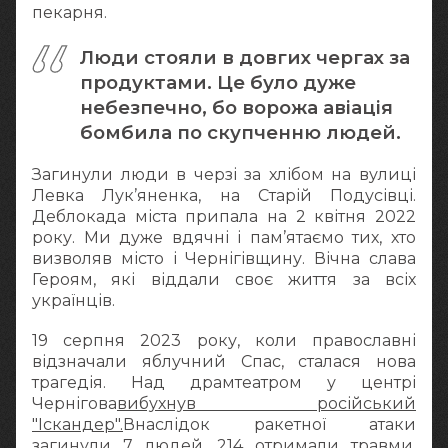
пекарня.
Люди стояли в довгих чергах за
продуктами. Це було дуже
небезпечно, бо ворожа авіація
бомбила по скупченню людей.
Загинули люди в черзі за хлібом на вулиці
Левка Лук’яненка, на Старій Подусівці.
Деблокада міста припала на 2 квітня 2022
року. Ми дуже вдячні і пам’ятаємо тих, хто
визволяв місто і Чернігівщину. Вічна слава
Героям, які віддали своє життя за всіх
українців.
19 серпня 2023 року, коли православні
відзначали яблучний Спас, сталася нова
трагедія. Над драмтеатром у центрі
Чернігова
вибухнув російський
"Іскандер".
Внаслідок ракетної атаки
загинули 7 людей, 214 отримали травми.