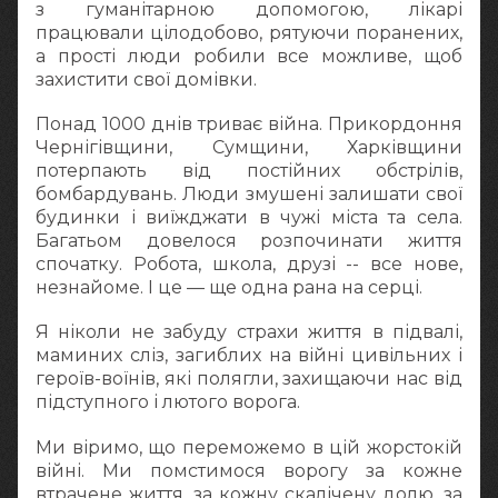
з гуманітарною допомогою, лікарі
працювали цілодобово, рятуючи поранених,
а прості люди робили все можливе, щоб
захистити свої домівки.
Понад 1000 днів триває війна. Прикордоння
Чернігівщини, Сумщини, Харківщини
потерпають від постійних обстрілів,
бомбардувань. Люди змушені залишати свої
будинки і виїжджати в чужі міста та села.
Багатьом довелося розпочинати життя
спочатку. Робота, школа, друзі -- все нове,
незнайоме. І це — ще одна рана на серці.
Я ніколи не забуду страхи життя в підвалі,
маминих сліз, загиблих на війні цивільних і
героїв-воїнів, які полягли, захищаючи нас від
підступного і лютого ворога.
Ми віримо, що переможемо в цій жорстокій
війні. Ми помстимося ворогу за кожне
втрачене життя, за кожну скалічену долю, за