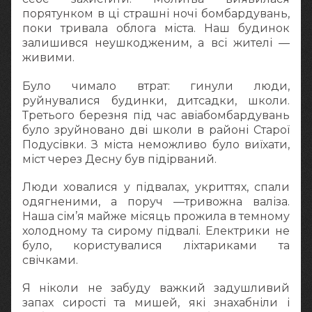
порятунком в ці страшні ночі бомбардувань,
поки тривала облога міста. Наш будинок
залишився неушкодженим, а всі жителі —
живими.
Було чимало втрат: гинули люди,
руйнувалися будинки, дитсадки, школи.
Третього березня під час авіабомбардувань
було зруйновано дві школи в районі Старої
Подусівки. З міста неможливо було виїхати,
міст через Десну був підірваний.
Люди ховалися у підвалах, укриттях, спали
одягненими, а поруч —тривожна валіза.
Наша сім’я майже місяць прожила в темному
холодному та сирому підвалі. Електрики не
було, користувалися ліхтариками та
свічками.
Я ніколи не забуду важкий задушливий
запах сирості та мишей, які знахабніли і