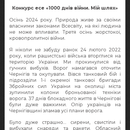
Конкурс есе «1000 днів війни. Мій шлях»
Осінь 2024 року. Природа живе за своїми
власними законами Всесвіту, на які людина
не може впливати. Третя осінь жорстокої,
кровопролитної війни.
Я ніколи не забуду ранок 24 лютого 2022
року, коли рашистські війська вторглися на
територію України. Ми прокинулися від
гучних вибухів. Ворог намагався оточити
Чернігів та окупувати. Вівся танковий бій і
підрозділи 1-ї окремої танкової бригади
Збройних сил України на околиці міста
зупинили колони броньованої техніки
ворога. 37 днів блокадного життя в Чернігові
були дуже важкими. Опір українців на
Чернігівщині зламав усі плани ворога.
Було дуже страшно… сирени, свистіли і
вибухали снаряди та ракети. Обласний