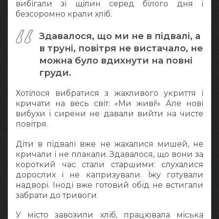
вибігали зі щілин серед білого дня і
безсоромно крали хліб.
Здавалося, що ми не в підвалі, а
в труні, повітря не вистачало, не
можна було вдихнути на повні
груди.
Хотілося вибратися з жахливого укриття і
кричати на весь світ: «Ми живі!» Але нові
вибухи і сирени не давали вийти на чисте
повітря.
Діти в підвалі вже не жахалися мишей, не
кричали і не плакали. Здавалося, що вони за
короткий час стали старшими: слухалися
дорослих і не капризували. Їжу готували
надворі. Іноді вже готовий обід не встигали
забрати до тривоги.
У місто завозили хліб, працювала міська