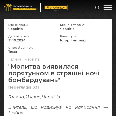
Місце подій:
Місце інтерв'ю:
Чернігів
Чернігів
Дата інтерв'ю:
Категорія:
31.10.2024
Історії мирних
Спосіб запису:
Текст
Галина | Чернігів
"Молитва виявилася
порятунком в страшні ночі
бомбардувань"
Переглядів 331
Галина, 11 клас, Чернігів
Вчитель, що надихнув на написання —
Любов