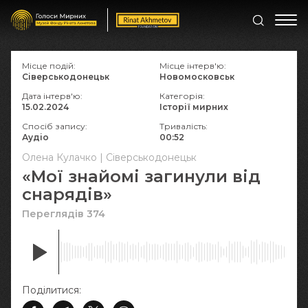
Місце подій:
Місце інтерв'ю:
Сіверськодонецьк
Новомосковськ
Дата інтерв'ю:
Категорія:
15.02.2024
Історії мирних
Спосіб запису:
Тривалість:
Аудіо
00:52
Олена Кулачко | Сіверськодонецьк
«Мої знайомі загинули від
снарядів»
Переглядів 374
Поділитися: