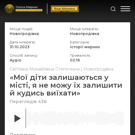
Місце подій:
Місце інтерв'ю:
Новогродівка
Новогродівка
Дата інтерв'ю:
Категорія:
31.10.2023
Історії мирних
Спосіб запису:
Тривалість:
Аудіо
02:16
Світлана Михайлівна Степочкіна | Новогродівка
«Мої діти залишаються у
місті, я не можу їх залишити
й кудись виїхати»
Переглядів 436