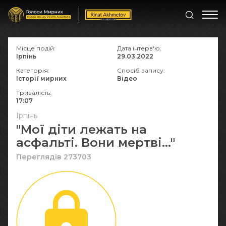
Місце подій:
Дата інтерв'ю:
Ірпінь
29.03.2022
Категорія:
Спосіб запису:
Історії мирних
Відео
Тривалість:
17:07
Ірпінь
"Мої діти лежать на
асфальті. Вони мертві…"
Переглядів 273703