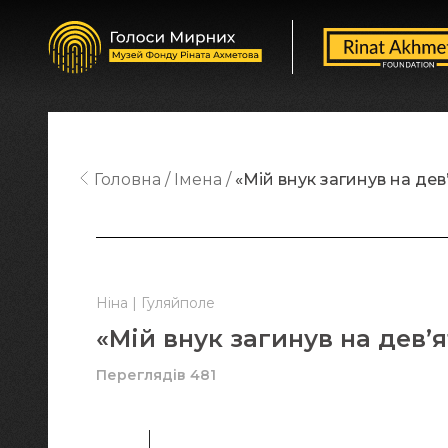
Головна
Імена
«Мій внук загинув на дев
Ніна | Гуляйполе
«Мій внук загинув на дев’
Переглядів 481