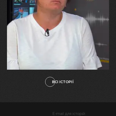
29.07.2026
Марина, Ваїд та Аміна Харченко
"Попри всі втрати, ми не
зламалися: тепер я бачу
свого вбитого чоловіка у
наших дітях"
ВСІ ІСТОРІЇ
E-mail для історій: