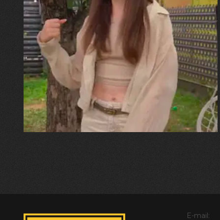
30.07.2026
Калина, Дарина та Віра Папроцькі
"Хвиля була, як від моря,
прозора і велика… Я ледве
встигла схопити племінницю"
E-mail: