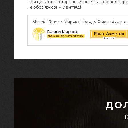
При цитуванні історії посилання на першоджер
- є обов‘язковим у вигляді:
Музей "Голоси Мирних" Фонду Ріната Ахмето
ДО
К