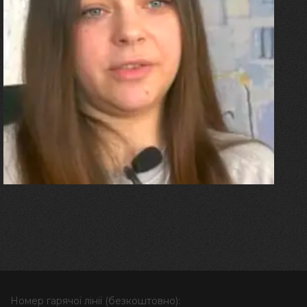
27.07.2026
Олександра Лініченко
"Я перенесла 11 операцій, та
плакала від фантомного
болю. Але маленька донька
бере за руку і змушує йти
далі"
Номер гарячої лінії (безкоштовно):