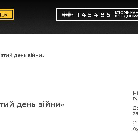
ІСТОРІЙ НА
145485
ВЖЕ ДОВІР
’ятий день війни»
Мі
Г
ятий день війни»
Да
29
Сп
А