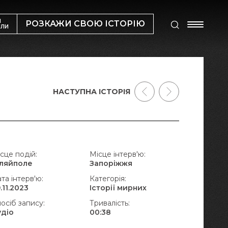
М
РОЗКАЖИ СВОЮ ІСТОРІЮ
ИЛИ
НАСТУПНА ІСТОРІЯ
сце подій:
Місце інтерв'ю:
уляйполе
Запоріжжя
та інтерв'ю:
Категорія:
.11.2023
Історії мирних
осіб запису:
Тривалість:
удіо
00:38