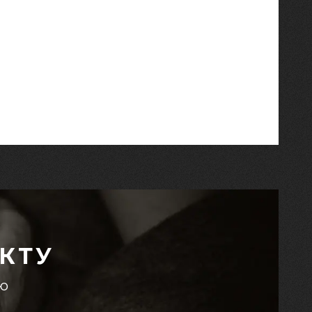
КТУ
єю