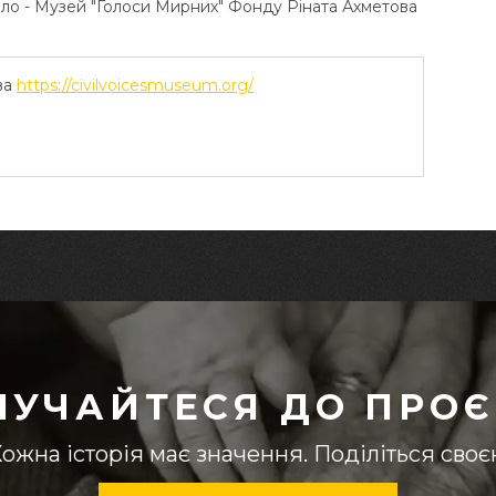
ело - Музей "Голоси Мирних" Фонду Ріната Ахметова
ва
https://civilvoicesmuseum.org/
ЛУЧАЙТЕСЯ ДО ПРОЄ
ожна історія має значення. Поділіться сво