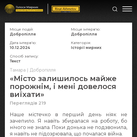
Місце подій:
Місце інтерв'ю:
Добропілля
Добропілля
Дата інтерв'ю:
Категорія:
10.12.2024
Історії мирних
Спосіб запису:
Текст
Тамара | Добропілля
«Місто залишилось майже
порожнім, і мені довелося
виїхати»
Переглядів 219
Наше містечко в перший день ніяк не
зачепило. Я навіть збиралася на роботу, бо
нічого не знала. Поки донька не подзвонила,
я навіть не підозрювала, що почалася війна.