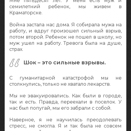
Мне пятьдесят лет. У меня есть муж и
семилетний ребенок, мы живем в
Краматорске.
Война застала нас дома. Я собирала мужа на
работу, и вдруг произошел сильный взрыв,
потом второй. Ребенок не пошел в школу, но
муж ушел на работу. Тревога была на душе,
страх.
Шок – это сильные взрывы.
С гуманитарной катастрофой мы не
столкнулись, только не хватало лекарств.
Мы не эвакуировались. Как были в городе,
так и есть. Правда, переехали в поселок. У
нас был попугай, мы его забрали с собой.
Наверное, я не научилась преодолевать
стресс, не смогла. Я и так была не совсем