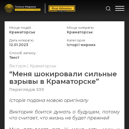
Місце подій:
Місце інтерв'ю:
Краматорськ
Краматорськ
Дата інтерв'ю:
Категорія:
12.01.2023
Історії мирних
Спосіб запису:
Текст
Вікторія | Краматорськ
“Меня шокировали сильные
взрывы в Краматорске”
Переглядів 539
Історія подана мовою оригіналy
Виктория боится думать о будущем, потому
что считает, что жизнь не будет прежней