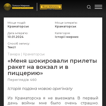
Місце подій:
Місце інтерв'ю:
Краматорськ
Краматорськ
Дата інтерв'ю:
Категорія:
10.01.2024
Історії мирних
Спосіб запису:
Текст
Тамара | Краматорськ
«Меня шокировали прилеты
ракет на вокзал и в
пиццерию»
Переглядів 460
Історія подана мовою оригіналy
Из Краматорска я не выезжала. В первый
день войны мне было очень страшно.