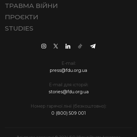
ТРАВМА ВІЙНИ
ПРОЄКТИ
STUDIES
E-mail:
press@fdu.org.ua
E-mail для історій:
stories@fdu.org.ua
Номер гарячої лінії (безкоштовно):
0 (800) 509 001
Всі права захищені © 2024 БО "Фонд Ріната Ахметова