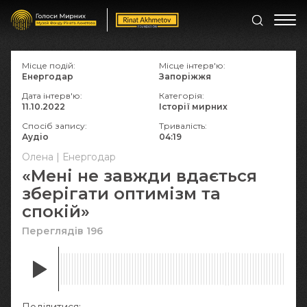
Місце подій:
Місце інтерв'ю:
Енергодар
Запоріжжя
Дата інтерв'ю:
Категорія:
11.10.2022
Історії мирних
Спосіб запису:
Тривалість:
Аудіо
04:19
Олена | Енергодар
«Мені не завжди вдається
зберігати оптимізм та
спокій»
Переглядів 196