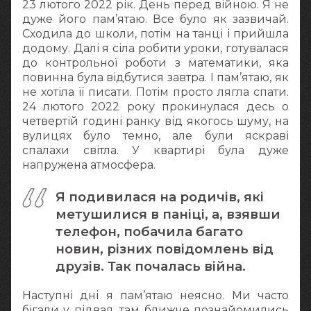
23 лютого 2022 рік. День перед війною. Я не
дуже його пам’ятаю. Все було як зазвичай.
Сходила до школи, потім на танці і прийшла
додому. Далі я сіла робити уроки, готувалася
до контрольної роботи з математики, яка
повинна була відбутися завтра. І пам’ятаю, як
не хотіла її писати. Потім просто лягла спати.
24 лютого 2022 року прокинулася десь о
четвертій годині ранку від якогось шуму, на
вулицях було темно, але були яскраві
спалахи світла. У квартирі була дуже
напружена атмосфера.
Я подивилася на родичів, які
метушилися в паніці, а, взявши
телефон, побачила багато
новин, різних повідомлень від
друзів. Так почалась війна.
Наступні дні я пам’ятаю неясно. Ми часто
бігали у підвал, там ближче познайомились