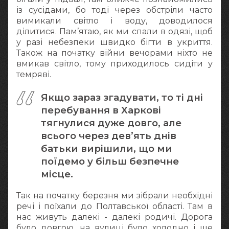
із сусідами, бо тоді через обстріли часто
вимикали світло і воду, доводилося
ділитися. Пам’ятаю, як ми спали в одязі, щоб
у разі небезпеки швидко бігти в укриття.
Також на початку війни вечорами ніхто не
вмикав світло, тому приходилось сидіти у
темряві.
Якщо зараз згадувати, то ті дні
перебування в Харкові
тягнулися дуже довго, але
всього через дев’ять днів
батьки вирішили, що ми
поїдемо у більш безпечне
місце.
Так на початку березня ми зібрали необхідні
речі і поїхали до Полтавської області. Там в
нас живуть далекі - далекі родичі. Дорога
було довгою, на вулиці було холодно і ще