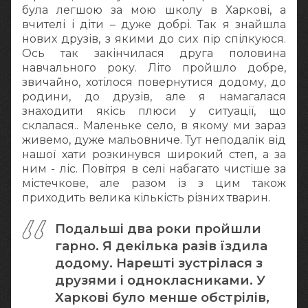
була легшою за мою школу в Харкові, а
вчителі і діти – дуже добрі. Так я знайшла
нових друзів, з якими до сих пір спілкуюся.
Ось так закінчилася друга половина
навчального року. Літо пройшло добре,
звичайно, хотілося повернутися додому, до
родини, до друзів, але я намагалася
знаходити якісь плюси у ситуації, що
склалася.. Маленьке село, в якому ми зараз
живемо, дуже мальовниче. Тут неподалік від
нашої хати розкинувся широкий степ, а за
ним - ліс. Повітря в селі набагато чистіше за
містечкове, але разом із з цим також
приходить велика кількість різних тварин.
Подальші два роки пройшли
гарно. Я декілька разів їздила
додому. Нарешті зустрілася з
друзями і однокласниками. У
Харкові було менше обстрілів,