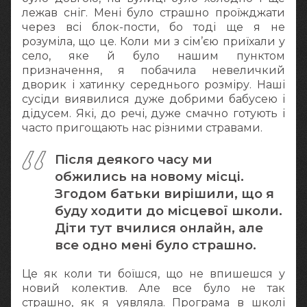
лежав сніг. Мені було страшно проїжджати
через всі блок-пости, бо тоді ще я не
розуміла, що це. Коли ми з сім’єю приїхали у
село, яке й було нашим пунктом
призначення, я побачила невеличкий
дворик і хатинку середнього розміру. Наші
сусіди виявилися дуже добрими бабусею і
дідусем. Які, до речі, дуже смачно готують і
часто пригощають нас різними стравами.
Після деякого часу ми
обжились на новому місці.
Згодом батьки вирішили, що я
буду ходити до місцевої школи.
Діти тут вчилися онлайн, але
все одно мені було страшно.
Це як коли ти боїшся, що не впишешся у
новий колектив. Але все було не так
страшно, як я уявляла. Програма в школі