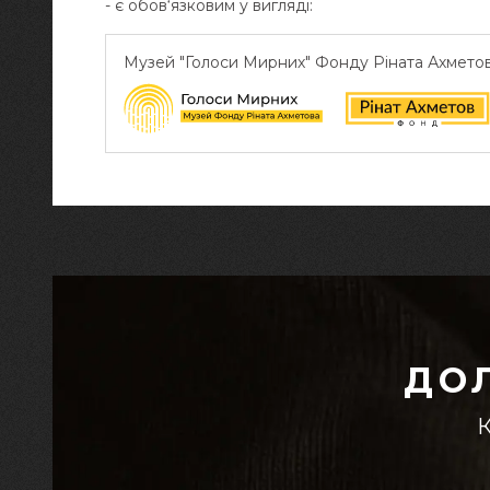
- є обов‘язковим у вигляді:
Музей "Голоси Мирних" Фонду Ріната Ахмето
ДО
К