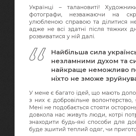
Українці – талановиті! Художники
фотографи, незважаючи на скр
улюбленою справою та ділитися нею
адже не всі здатні після тяжких д
розвиватися у ній далі.
Найбільша сила українсь
незламними духом та с
найкраще неможливо подо
ніхто не зможе зруйнув
У мене є багато ідей, що мають доп
з них є добровільне волонтерство,
Мені не подобається стояти осторонь
довкола нас живуть люди, котрі по
знаходити будь-які способи для д
буде зшитий теплий одяг, чи приготов