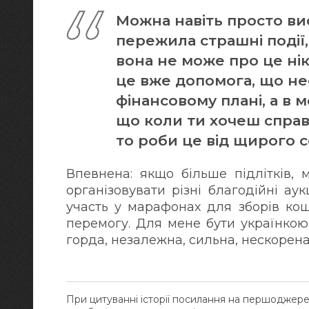
Можна навіть просто в
пережила страшні події,
вона не може про це нік
це вже допомога, що не
фінансовому плані, а в 
що коли ти хочеш спра
то роби це від щирого с
Впевнена: якщо більше підлітків,
організовувати різні благодійні ау
участь у марафонах для зборів кош
перемогу. Для мене бути українкою
горда, незалежна, сильна, нескорена,
При цитуванні історії посилання на першоджер