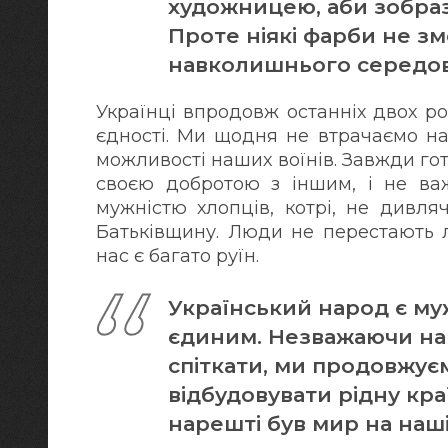
художницею, аби зобраз
Проте ніякі фарби не з
навколишнього середов
Українці впродовж останніх двох ро
єдності. Ми щодня не втрачаємо на
можливості наших воїнів. Завжди го
своєю добротою з іншим, і не ва
мужністю хлопців, котрі, не дивля
Батьківщину. Люди не перестають л
нас є багато руїн.
Український народ є му
єдиним. Незважаючи на 
спіткати, ми продовжує
відбудовувати рідну краї
нарешті був мир на наші