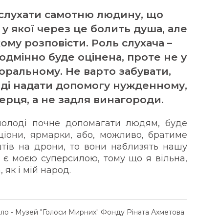
ислухати самотню людину, що
 у якої через це болить душа, але
ому розповісти. Роль слухача –
одмінно буде оцінена, проте не у
моральному. Не варто забувати,
вді надати допомогу нужденному,
ерця, а не задля винагороди.
 молоді почне допомагати людям, буде
кціони, ярмарки, або, можливо, братиме
тів на дрони, то вони наблизять нашу
 є моєю суперсилою, тому що я вільна,
 як і мій народ.
ело - Музей "Голоси Мирних" Фонду Ріната Ахметова