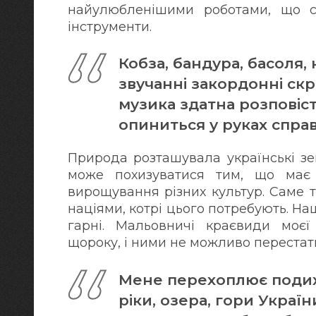
найулюбленішими роботами, що ст
інструменти.
Кобза, бандура, басоля
звучанні закордонні скр
музика здатна розповіст
опиниться у руках спра
Природа розташувала українські зе
може похизуватися тим, що має
вирощування різних культур. Саме 
націями, котрі цього потребують. На
гарні. Мальовничі краєвиди моєї
щороку, і ними не можливо перестат
Мене перехоплює подих,
ріки, озера, гори Україн