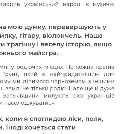
ворив український народ, є музичні
, на мою думку, перевершують у
ипку, гітару, віолончель. Наша
и трагічну і веселу історію, якщо
вжнього майстра.
млі у родючих місцях. Не кожна країна
 ґрунт, який є найпридатнішим для
тому ми ділимося чорноземом з іншими
ші землі не тільки родючі, але ще й дуже
 Батьківщини милують око українців
и насолоджуватися.
 коли я споглядаю ліси, поля,
и. Іноді хочеться стати