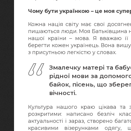
Чому бути українкою – це моя супе
Кожна нація світу має свої досягнен
пишаються люди. Моя Батьківщина н
нашої країни – мова. Я вважаю її
берегти кожен українець. Вона вишу
з присутньою легкістю у словах.
Змалечку матері та бабу
рідної мови за допомог
байок, пісень, що збере
вічності.
Культура нашого краю цікава та за
розкритими: написано безліч кла
актуальності і зараз, створено бага
красивими візерунками одягу, 