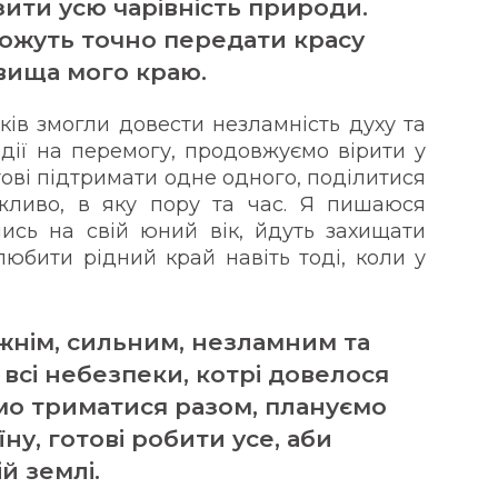
ити усю чарівність природи.
можуть точно передати красу
ища мого краю.
ків змогли довести незламність духу та
дії на перемогу, продовжуємо вірити у
тові підтримати одне одного, поділитися
жливо, в яку пору та час. Я пишаюся
чись на свій юний вік, йдуть захищати
юбити рідний край навіть тоді, коли у
жнім, сильним, незламним та
всі небезпеки, котрі довелося
мо триматися разом, плануємо
ну, готові робити усе, аби
й землі.