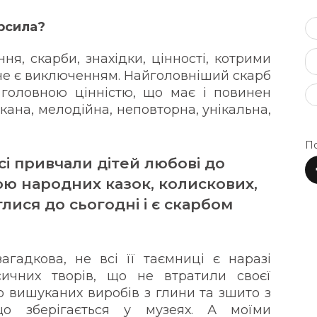
рсила?
ня, скарби, знахідки, цінності, котрими
е є виключенням. Найголовніший скарб
 головною цінністю, що має і повинен
кана, мелодійна, неповторна, унікальна,
По
сі привчали дітей любові до
ою народних казок, колискових,
глися до сьогодні і є скарбом
гадкова, не всі її таємниці є наразі
сичних творів, що не втратили своєї
то вишуканих виробів з глини та зшито з
що зберігається у музеях. А моїми