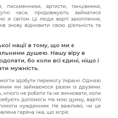
, письменники, артисти, танцівники,
утні часи, продовжують займатися
 зі світом. Ці люди варті захоплення,
нів знову відновити свою діяльність та
кої нації в тому, що ми є
ильними душею. Нашу віру в
лати, бо коли всі єдині, ніщо і
ати мужність.
омогти здобути перемогу Україні. Однією
 яким ми займаємося разом із друзями.
, нічого не робити та не змінювати, коли
требують допомоги. На мою думку, варто
опомоги нужденним. Не важливо, чи це
лена гаряча їжа, що зігріє.