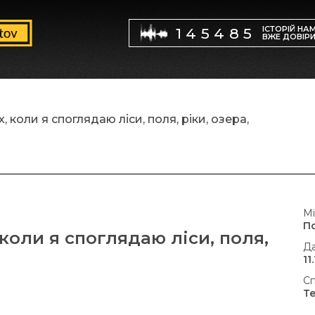
ІСТОРІЙ НА
145485
ВЖЕ ДОВІР
коли я споглядаю ліси, поля, ріки, озера,
Мі
П
коли я споглядаю ліси, поля,
Да
11
Сп
Т