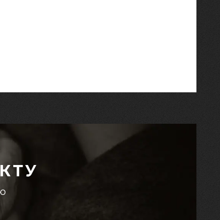
КТУ
єю