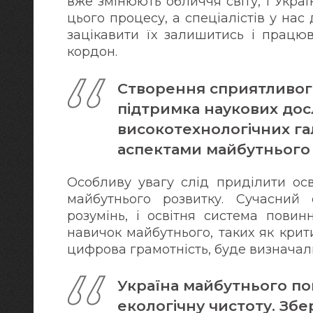
вже змінюють обличчя світу, і Укра
цього процесу, а спеціалістів у нас
зацікавити їх залишитись і працюв
кордон.
Створення сприятливого
підтримка наукових дос
високотехнологічних г
аспектами майбутнього у
Особливу увагу слід приділити осв
майбутнього розвитку. Сучасний 
розумінь, і освітня система повин
навичок майбутнього, таких як крит
цифрова грамотність, буде визначал
Україна майбутнього по
екологічну чистоту. Зб