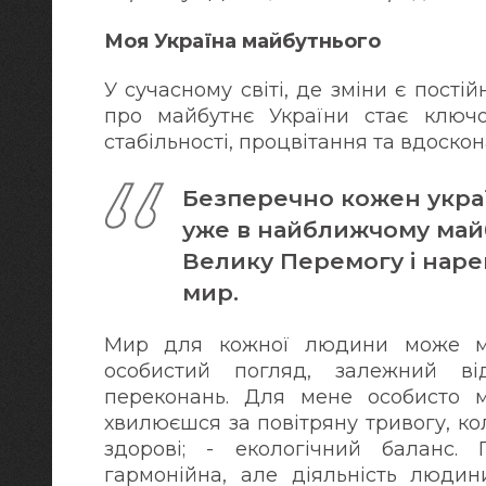
Моя Україна майбутнього
У сучасному світі, де зміни є пост
про майбутнє України стає ключ
стабільності, процвітання та вдоско
Безперечно кожен украї
уже в найближчому май
Велику Перемогу і нареш
мир.
Мир для кожної людини може мат
особистий погляд, залежний ві
переконань. Для мене особисто м
хвилюєшся за повітряну тривогу, кол
здорові; - екологічний баланс.
гармонійна, але діяльність людини