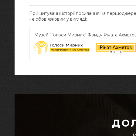
При цитуванні історії посилання на першоджер
- є обов‘язковим у вигляді:
Музей "Голоси Мирних" Фонду Ріната Ахмето
ДО