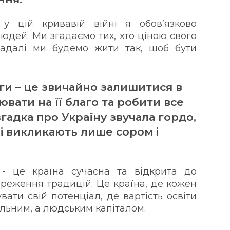
у цій кривавій війні я обов’язково
людей. Ми згадаємо тих, хто ціною свого
адалі ми будемо жити так, щоб бути
ги – це звичайно залишитися в
цювати на її благо та робити все
гадка про Україну звучала гордо,
їні викликають лише сором і
 - це країна сучасна та відкрита до
береження традицій. Це країна, де кожен
ати свій потенціал, де вартість освіти
альним, а людським капіталом.