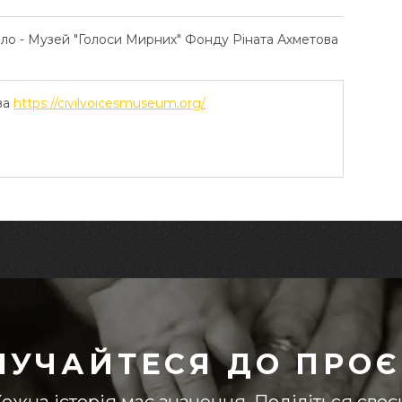
ело - Музей "Голоси Мирних" Фонду Ріната Ахметова
ва
https://civilvoicesmuseum.org/
ЛУЧАЙТЕСЯ ДО ПРОЄ