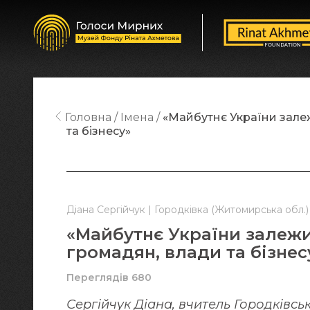
Головна
Імена
«Майбутнє України залеж
та бізнесу»
Діана Сергійчук | Городківка (Житомирська обл.)
«Майбутнє України залежи
громадян, влади та бізнес
Переглядів 680
Сергійчук Діана, вчитель Городківсь