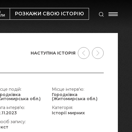
М
РОЗКАЖИ СВОЮ ІСТОРІЮ
ИЛИ
НАСТУПНА ІСТОРІЯ
сце подій:
Місце інтерв'ю:
ородківка
Городківка
Житомирська обл.)
(Житомирська обл.)
та інтерв'ю:
Категорія:
.11.2023
Історії мирних
осіб запису:
екст