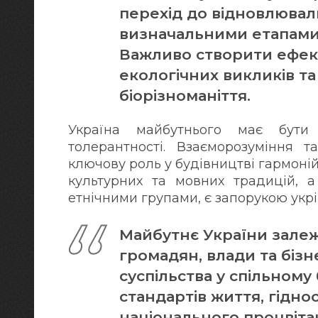
перехід до відновлювал
визначальними етапами 
Важливо створити ефек
екологічних викликів 
біорізноманіття.
Україна майбутнього має бути 
толерантності. Взаєморозуміння 
ключову роль у будівництві гармоній
культурних та мовних традицій, а
етнічними групами, є запорукою укрі
Майбутнє України залеж
громадян, влади та бізне
суспільства у спільному
стандартів життя, гіднос
національного процвіта