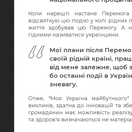
Коли нарешті настане Перемога 
відсвяткую цю подію у колі рідних 
життя здобував цю Перемогу. А н
гідними називатися українцями.
Мої плани після Перемо
своїй рідній країні, пра
від мене залежне, щоб з
бо останні події в Укра
зневагу.
Отже, "Моя Україна майбутнього"
викликів, здатна до інновацій та з
громадянин має можливість реалізув
та здоров'я визначаються не матері