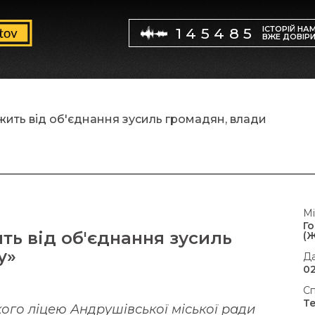
ІСТОРІЙ НА
145485
ВЖЕ ДОВІР
ить від об'єднання зусиль громадян, влади
Мі
Г
ть від об'єднання зусиль
(
у»
Да
02
Сп
Т
кого ліцею Андрушівської міської ради