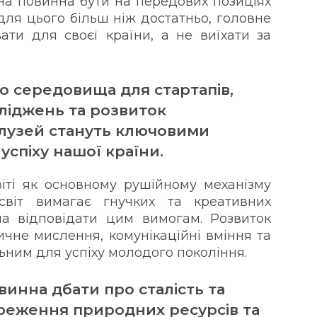
їна повинна бути на передових позиціях
 для цього більш ніж достатньо, головне
ати для своєї країни, а не виїхати за
 середовища для стартапів,
ліджень та розвиток
алузей стануть ключовими
спіху нашої країни.
іті як основному рушійному механізму
світ вимагає гнучких та креативних
на відповідати цим вимогам. Розвиток
ичне мислення, комунікаційні вміння та
ьним для успіху молодого покоління.
винна дбати про сталість та
ереження природних ресурсів та