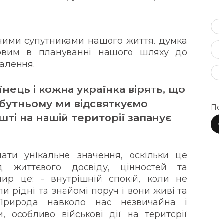
ійними супутниками нашого життя, думка
овим в плануванні нашого шляху до
налення.
нець і кожна українка вірять, що
бутньому ми відсвяткуємо
По
ті на нашій території запанує
и унікальне значення, оскільки це
д життєвого досвіду, цінностей та
ир це: - внутрішній спокій, коли не
и рідні та знайомі поруч і вони живі та
 Природа навколо нас незвичайна і
, особливо військові дії на території